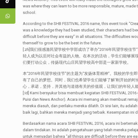
was where they can learn to be more responsible, mature, made 
school.
According to the SHB FESTIVAL 2016 name, this event took “Creatin
was a knowledge they had been studied, their characters had been 
difficult before they are easy” in all situations. The difficultie
themself to grow to be the best in the future.
[:zh]我们很感激民望学校中学部成功了举办”2016年民望
轻人成为以后对社会有益的人物。在本次的活动，学生们能够展
们要打动公众，传扬现代山庄民望学校高中部是一家新学校。
本“2016年民望学校佳节”的主题为“发扬体育精神”。我校的
有了自己的梦想。同时，我们也希望学生们能够了解‘刚开始的时
心，承诺，坚持，并其他与道德有关的价值观，让我们的年轻人
[:id] Kami bersyukur bisa membuat kegiatan SHB FESTIVAL 2016 
Puisi dan News Anchor). Acara ini memang akan membuat remaja
mereka diasuh, dan perilaku mereka dilatih. Di sisi lain, itu a
baik lagi, bahkan mereka menjadi yang terbaik. Kesempatan in
Berdasarkan nama acara SHB FESTIVAL 2016, acara ini bertemaka
dalam tindakan. Ini adalah pengetahuan yang telah mereka pelaj
untuk menyadari bahwa “all things are difficult before they are e