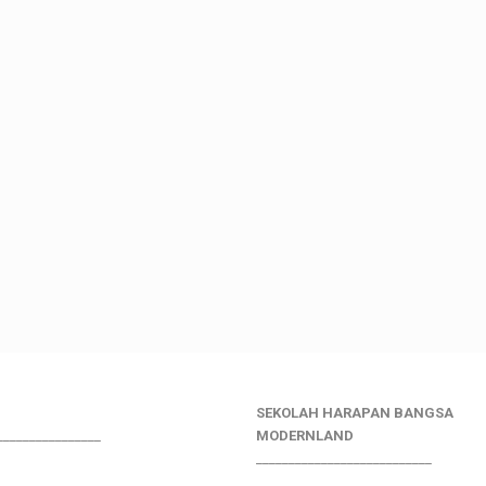
SEKOLAH HARAPAN BANGSA
________________
MODERNLAND
___________________________