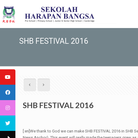
SHB FESTIVAL 2016
SHB FESTIVAL 2016
[:en]We thank to God we can make SHB FESTIVAL 2016 in SHB Secon
News Anchor). This event will really made the teenagers grew as a 