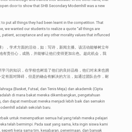
nd open door to show that SHB Secondary Modernhill was a new
o put all things they had been learnt in the competition. That
e, we wanted our students to realize a quote “all things are
, patient, acceptance and any other morality values that influnced
乒乓球），学术方面的活动，如：写诗，新闻主播。该活动能够树立年
地有责任心，成熟，并能够让他们变得更加出色。趁此机会，我
来所学习的知识，在学校也树造了他们的良好品格，他们对未来也拥
一定有面对障碍，但是的确会有解决的方法，如通过团队合作，耐
hraga (Basket, Futsal, dan Tenis Meja) dan akademik (Cipta
i adalah di mana bakat mereka dikembangkan, pengetahuan
tang, dan dapat membuat mereka menjadi lebih baik dan semakin
dernhill adalah sekolah baru.
erbaik untuk menempatkan semua hal yang telah mereka pelajari
eka telah bermimpi. Pada saat yang sama, kita ingin siswa kami
ya, seperti kerja sama tim, kesabaran, penerimaan, dan banyak