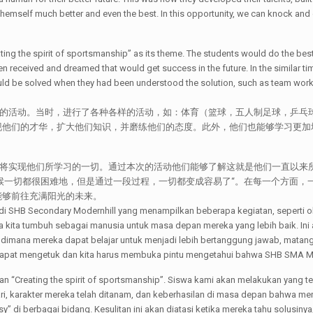
themself much better and even the best. In this opportunity, we can knock a
g the spirit of sportsmanship” as its theme. The students would do the best t
received and dreamed that would get success in the future. In the similar tim
s would be solved when they had been understood the solution, such as team work
学校佳节“的活动。当时，进行了各种各样的活动，如：体育（篮球，五人制足球，
现他们的才华，扩大他们知识，并磨练他们的态度。此外，他们也能够学习更加
学生即将实现他们所学习的一切。通过本次的活动他们能够了解这就是他们一直以
候一切都很困难地，但是通过一段过程，一切都变成容易了“。在每一个方面，
能够前往充满阳光的未来。
di SHB Secondary Modernhill yang menampilkan beberapa kegiatan, seperti ola
 kita tumbuh sebagai manusia untuk masa depan mereka yang lebih baik. In
dalah dimana mereka dapat belajar untuk menjadi lebih bertanggung jawab, ma
i dapat mengetuk dan kita harus membuka pintu mengetahui bahwa SHB SMA Mo
n “Creating the spirit of sportsmanship”. Siswa kami akan melakukan yang t
ari, karakter mereka telah ditanam, dan keberhasilan di masa depan bahwa mer
asy” di berbagai bidang. Kesulitan ini akan diatasi ketika mereka tahu solusin