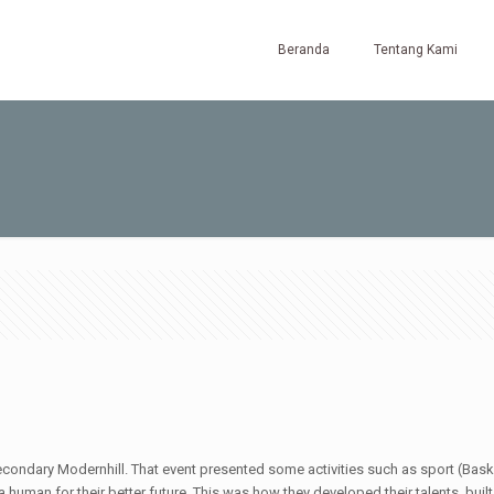
Beranda
Tentang Kami
dary Modernhill. That event presented some activities such as sport (Basketb
human for their better future. This was how they developed their talents, built t