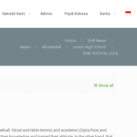
Sekolah Kami
Admisi
Pojok Bahasa
Berita
Home
SHB News
News
Modernhill
Junior High School
SHB FESTIVAL 2016
Show all
all, futsal and table tennis) and academic (Cipta Puisi and
heir knowledge and trained their attitude. In the other hand, that