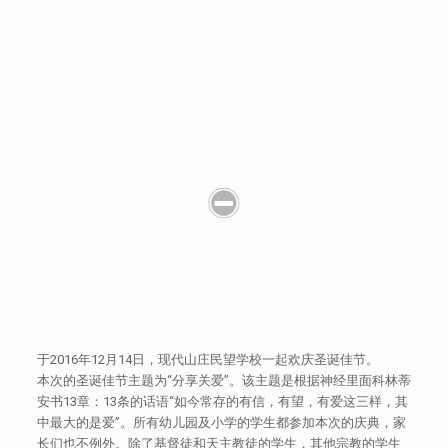
于2016年12月14日，现代山庄民望学校一起欢庆圣诞佳节。
本次的圣诞佳节主题为“分享关爱”。该主题是根据神经里面科林蒂
安书13章：13条的话语“如今常存的有信，有望，有爱这三样，其
中最大的是爱”。所有幼儿园及小学的学生都参加本次的庆典，家
长们也不例外。除了基督徒和天主教徒的学生，其他宗教的学生