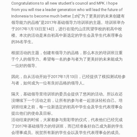
Congratulations to all new student’s council and MPK. I hope
from you will rise a leader generation who will lead the future of
Indonesia to become much better. [:zh]“为了更美好的未来创建有
领导能力的品格”是2017年基础领导力培训班的主题。培训班举办
于2017年1月13日至14日，进行在现代山庄民望学校的初高中校
楼。本次的活动是来自初高中新选定的学生会及学生代表理事会
的36名学生。
根据活动的主题，创建有领导力的品格，那么本次的培训班注重
于个人的领导力。希望每一名的参与者为了更美好的未来能成为
一位好的领导。
因此，自从活动开始于2017年1月13日，已经提供了模拟测试给参
与者，如何成为一位有良好品格的领导人。
隔天，基础领导里培训班的委员会提供了悠闲的活动。所以在还
没继续下一个活动之前，让所有的参与者一起游泳轻松自己。培
训班结束之前，每一位新选定的初高中学生会及学生代表理事会
提出他们的使命及目标。
活动结束的时候，大家都参与剪彩带的仪式，代表他们已经完成
了2017年基础领导力的培训班，而已经准备好自己成为新的学生
会理事成员。祝贺所有新的学生会以及学生代表理事会的成员。