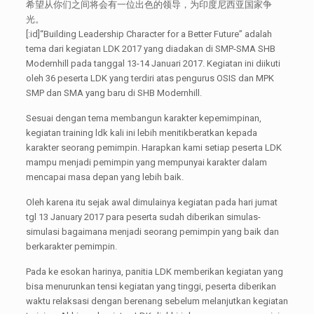
希望从你们之间将会有一位出色的领导，为印度尼西亚国家争
光。
[:id]“Building Leadership Character for a Better Future” adalah
tema dari kegiatan LDK 2017 yang diadakan di SMP-SMA SHB
Modernhill pada tanggal 13-14 Januari 2017. Kegiatan ini diikuti
oleh 36 peserta LDK yang terdiri atas pengurus OSIS dan MPK
SMP dan SMA yang baru di SHB Modernhill.
Sesuai dengan tema membangun karakter kepemimpinan,
kegiatan training ldk kali ini lebih menitikberatkan kepada
karakter seorang pemimpin. Harapkan kami setiap peserta LDK
mampu menjadi pemimpin yang mempunyai karakter dalam
mencapai masa depan yang lebih baik.
Oleh karena itu sejak awal dimulainya kegiatan pada hari jumat
tgl 13 January 2017 para peserta sudah diberikan simulas-
simulasi bagaimana menjadi seorang pemimpin yang baik dan
berkarakter pemimpin.
Pada ke esokan harinya, panitia LDK memberikan kegiatan yang
bisa menurunkan tensi kegiatan yang tinggi, peserta diberikan
waktu relaksasi dengan berenang sebelum melanjutkan kegiatan