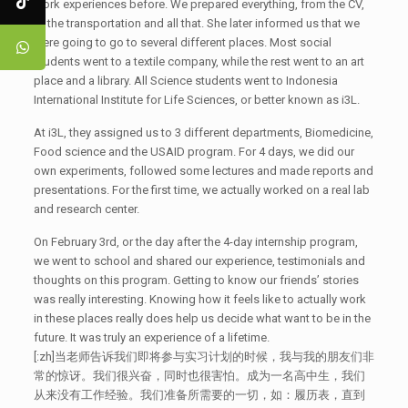
work experiences before. We prepared everything, from the CV,
to the transportation and all that. She later informed us that we
were going to go to several different places. Most social
students went to a textile company, while the rest went to an art
place and a library. All Science students went to Indonesia
International Institute for Life Sciences, or better known as i3L.
At i3L, they assigned us to 3 different departments, Biomedicine,
Food science and the USAID program. For 4 days, we did our
own experiments, followed some lectures and made reports and
presentations. For the first time, we actually worked on a real lab
and research center.
On February 3rd, or the day after the 4-day internship program,
we went to school and shared our experience, testimonials and
thoughts on this program. Getting to know our friends’ stories
was really interesting. Knowing how it feels like to actually work
in these places really does help us decide what want to be in the
future. It was truly an experience of a lifetime.
[:zh]当老师告诉我们即将参与实习计划的时候，我与我的朋友们非
常的惊讶。我们很兴奋，同时也很害怕。成为一名高中生，我们
从来没有工作经验。我们准备所需要的一切，如：履历表，直到