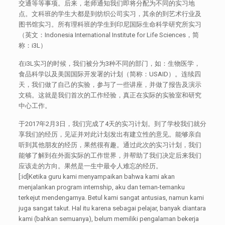
交通等等事项。后来，老师通知我们即将分配为不同的实习地
点。文科班的学生大都是到纺织公司实习，其余的到艺术行业及
图书馆实习。所有理科班的学生到印尼国际生命科学研究所实习
（英文：Indonesia International Institute for Life Sciences，简
称：i3L）
在i3L实习的时候，我们被分为3种不同的部门，如：生物医学，
食品科学以及美国国际开发署的计划（简称：USAID）。连续四
天，我们做了自己的实验，参与了一些讲座，并做了报告及演示
文稿。这就是我们首次的工作经验，真正在实际的实验室和研究
中心工作。
于2017年2月3日，我们完成了4天的实习计划。到了学校我们就分
享我们的经历，见证并对此计划发出有建立性的意见。能够亲自
听到其他朋友的经历，果然很有趣。通过此次的实习计划，我们
能够了解到在外面实际的工作世界，并帮助了我们决定后来我们
应该走的方向。果然是一生中最令人难忘的经历。
[:id]Ketika guru kami menyampaikan bahwa kami akan
menjalankan program internship, aku dan teman-temanku
terkejut mendengarnya. Betul kami sangat antusias, namun kami
juga sangat takut. Hal itu karena sebagai pelajar, banyak diantara
kami (bahkan semuanya), belum memiliki pengalaman bekerja