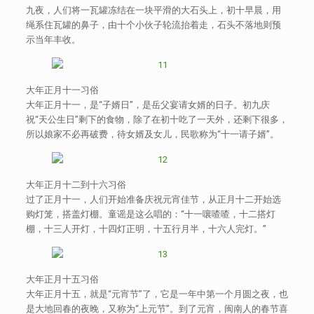
九夜，人们将一瓦罐冻结在一块平滑的大石头上，初十早晨，用
绳系住瓦罐的鼻子，由十个小伙子轮流抬着走，石头不落地则预
示当年丰收。
大年正月十一习俗
大年正月十一，是“子婿日”，是岳父宴请女婿的日子。初九庆
祝“天公生日”剩下的食物，除了在初十吃了一天外，还剩下很多，
所以娘家不必再破费，待女婿及女儿，民歌称为“十一请子婿”。
大年正月十二到十六习俗
过了正月十一，人们开始准备庆祝元宵佳节，从正月十二开始选
购灯笼，搭盖灯棚。童谣是这么唱的：“十一嚷喳喳，十二搭灯
棚，十三人开灯，十四灯正明，十五行月半，十六人完灯。”
大年正月十五习俗
大年正月十五，就是“元宵节”了，它是一年中第一个月圆之夜，也
是大地回春的夜晚，又称为“上元节”。到了元宵，闽南人的春节喜