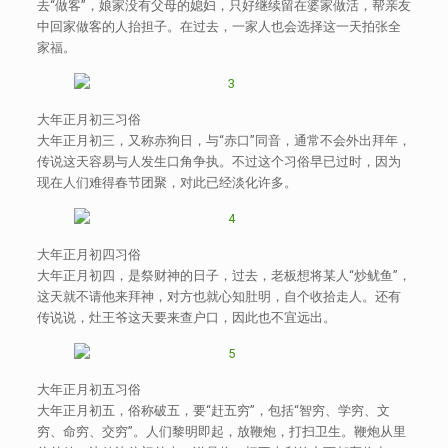
去“做客”，娘家没有父母的媳妇，只好继续留在婆家做活，帮亲友
中回家做客的人抬担子。在过去，一家人也会选择这一天拍张全
家福。
大年正月初三习俗
大年正月初三，又称赤狗日，与“赤口”同音，通常不会外出拜年，
传说这天容易与人发生口角争执。不过这个习俗早已过时，因为
现在人们难得春节团聚，对此已经淡化许多。
大年正月初四习俗
大年正月初四，是祭财神的日子，过去，老板想将某人“炒鱿鱼”，
这天就不请他来拜神，对方也就心知肚明，自个收拾走人。还有
传说说，灶王爷这天要来查户口，因此也不宜远出。
大年正月初五习俗
大年正月初五，俗称破五，要“赶五穷”，包括“智穷、学穷、文
穷、命穷、交穷”。人们黎明即起，放鞭炮，打扫卫生。鞭炮从里