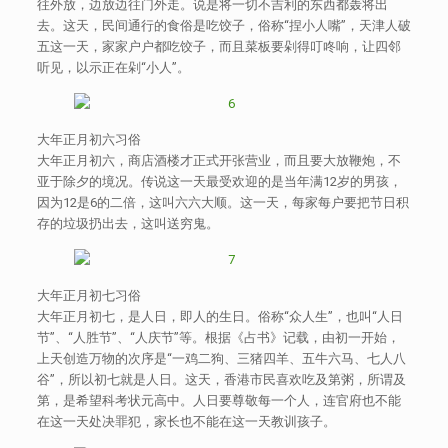
往外放，边放边往门外走。说是将一切不吉利的东西都轰将出
去。这天，民间通行的食俗是吃饺子，俗称“捏小人嘴”，天津人破
五这一天，家家户户都吃饺子，而且菜板要剁得叮咚响，让四邻
听见，以示正在剁“小人”。
大年正月初六习俗
大年正月初六，商店酒楼才正式开张营业，而且要大放鞭炮，不
亚于除夕的境况。传说这一天最受欢迎的是当年满12岁的男孩，
因为12是6的二倍，这叫六六大顺。这一天，每家每户要把节日积
存的垃圾扔出去，这叫送穷鬼。
大年正月初七习俗
大年正月初七，是人日，即人的生日。俗称“众人生”，也叫“人日
节”、“人胜节”、“人庆节”等。根据《占书》记载，由初一开始，
上天创造万物的次序是“一鸡二狗、三猪四羊、五牛六马、七人八
谷”，所以初七就是人日。这天，香港市民喜欢吃及第粥，所谓及
第，是希望科考状元高中。人日要尊敬每一个人，连官府也不能
在这一天处决罪犯，家长也不能在这一天教训孩子。