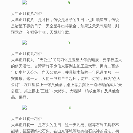
大年正月初八习俗
大年正月初八，是谷日，传说是谷子的生日，也叫顺星节，传说
是诸星下界的日子，天空星斗出得最全，如果这天天气晴朗，则
预示这一年稻谷丰收，天阴则年歉。
大年正月初九习俗
大年正月初九，“天公生”民间习俗是玉皇大帝的诞辰，要举行盛大
的祭天活动。台湾新竹不少信众要到主祀玉皇大帝、拥有二百多
年历史的天公坛，向天公祝寿，并且祈求新的一年风调雨顺、平
安健康。这一天，人们一般都早早起床，要挂上灯笼，称为“点天
公灯”，在厅里摆上一张八仙桌，桌上靠后摆上一道纸糊的高大“天
公座”。桌上摆上“三牲”（大猪头、大猪脚、鸡或鱼等）及其他食
品、果品。
大年正月初十习俗
大年正月初十，是石头的生日，这一天凡磨、碾等石制工具都不
能动，甚至要祭祀石头。在山东郓城等地有抬石头神的说法。初