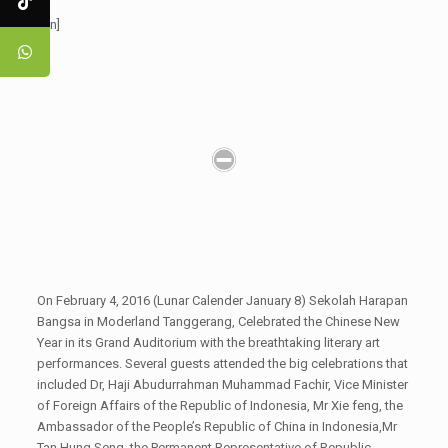
[:en]
On February 4, 2016 (Lunar Calender January 8) Sekolah Harapan
Bangsa in Moderland Tanggerang, Celebrated the Chinese New
Year in its Grand Auditorium with the breathtaking literary art
performances. Several guests attended the big celebrations that
included Dr, Haji Abudurrahman Muhammad Fachir, Vice Minister
of Foreign Affairs of the Republic of Indonesia, Mr Xie feng, the
Ambassador of the People’s Republic of China in Indonesia,Mr
Tan Hung Seng, the Permanent Representative of Republic