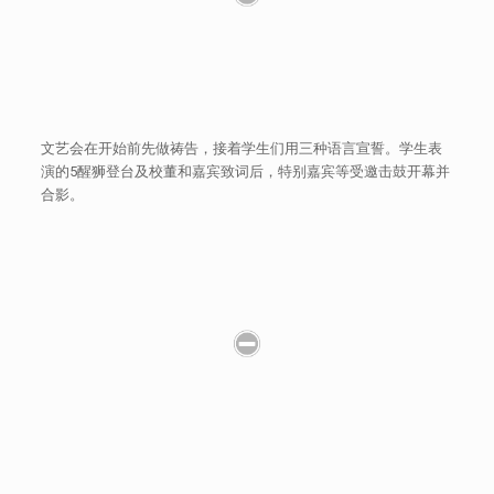
文艺会在开始前先做祷告，接着学生们用三种语言宣誓。学生表
演的5醒狮登台及校董和嘉宾致词后，特别嘉宾等受邀击鼓开幕并
合影。