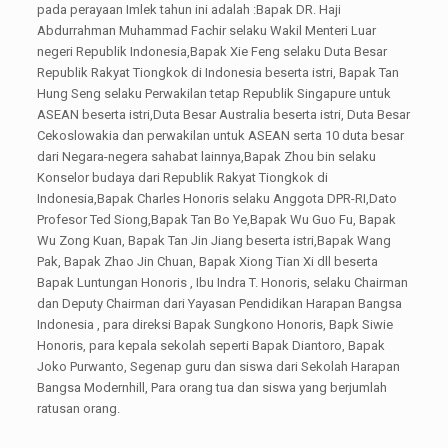
pada perayaan Imlek tahun ini adalah :Bapak DR. Haji
Abdurrahman Muhammad Fachir selaku Wakil Menteri Luar
negeri Republik Indonesia,Bapak Xie Feng selaku Duta Besar
Republik Rakyat Tiongkok di Indonesia beserta istri, Bapak Tan
Hung Seng selaku Perwakilan tetap Republik Singapure untuk
ASEAN beserta istri,Duta Besar Australia beserta istri, Duta Besar
Cekoslowakia dan perwakilan untuk ASEAN serta 10 duta besar
dari Negara-negera sahabat lainnya,Bapak Zhou bin selaku
Konselor budaya dari Republik Rakyat Tiongkok di
Indonesia,Bapak Charles Honoris selaku Anggota DPR-RI,Dato
Profesor Ted Siong,Bapak Tan Bo Ye,Bapak Wu Guo Fu, Bapak
Wu Zong Kuan, Bapak Tan Jin Jiang beserta istri,Bapak Wang
Pak, Bapak Zhao Jin Chuan, Bapak Xiong Tian Xi dll beserta
Bapak Luntungan Honoris , Ibu Indra T. Honoris, selaku Chairman
dan Deputy Chairman dari Yayasan Pendidikan Harapan Bangsa
Indonesia , para direksi Bapak Sungkono Honoris, Bapk Siwie
Honoris, para kepala sekolah seperti Bapak Diantoro, Bapak
Joko Purwanto, Segenap guru dan siswa dari Sekolah Harapan
Bangsa Modernhill, Para orang tua dan siswa yang berjumlah
ratusan orang.