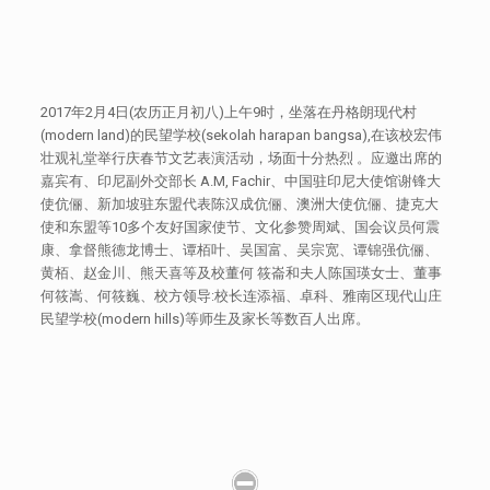
2017年2月4日(农历正月初八)上午9时，坐落在丹格朗现代村
(modern land)的民望学校(sekolah harapan bangsa),在该校宏伟
壮观礼堂举行庆春节文艺表演活动，场面十分热烈 。应邀出席的
嘉宾有、印尼副外交部长 A.M, Fachir、中国驻印尼大使馆谢锋大
使伉俪、新加坡驻东盟代表陈汉成伉俪、澳洲大使伉俪、捷克大
使和东盟等10多个友好国家使节、文化参赞周斌、国会议员何震
康、拿督熊德龙博士、谭栢叶、吴国富、吴宗宽、谭锦强伉俪、
黄栢、赵金川、熊天喜等及校董何 筱崙和夫人陈国瑛女士、董事
何筱嵩、何筱巍、校方领导:校长连添福、卓科、雅南区现代山庄
民望学校(modern hills)等师生及家长等数百人出席。