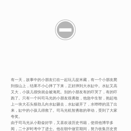
有一天，故事中的小朋友们在一起玩儿捉米藏，有一个小朋友爬
到假山上，结果不小心摔了下来，正好摔到大水缸中。水缸又高
又大，小孩儿很快就会被淹死。别的小朋友有的吓哭了，有的吓
跑了。只有一个叫司马光的小朋友很勇敢，他急中生智，抱起地
上一块大石头狠劲儿向水缸砸去，水缸破开了，水哗哗的流了出
来，缸中的小孩儿得救了。司马光机智勇敢的举动，受到了大家
夸奖。
由于司马光从小勤奋好学，又喜欢读历史书籍，使得他博学多
闻，二十岁时考中了进士。他在朝中做官期间，努力收集历史资