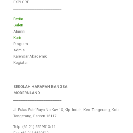
EXPLORE
___________________________
Berita
Galeri
Alumni
Karir
Program
Admisi
Kalendar Akademik
Kegiatan
SEKOLAH HARAPAN BANGSA
MODERNLAND
___________________________
Jl. Pulau Putri Raya No.Kav 10, Klp. Indah, Kec. Tangerang, Kota
Tangerang, Banten 15117
Telp: (62-21) 5529510/11
Fax: (62-21) 5529512