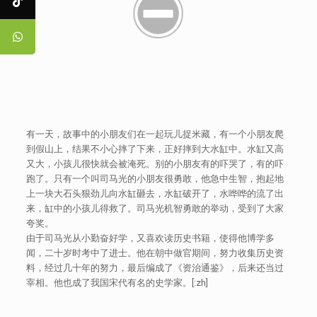
有一天，故事中的小朋友们在一起玩儿捉米藏，有一个小朋友爬
到假山上，结果不小心摔了下来，正好摔到大水缸中。水缸又高
又大，小孩儿很快就会被淹死。别的小朋友有的吓哭了，有的吓
跑了。只有一个叫司马光的小朋友很勇敢，他急中生智，抱起地
上一块大石头狠劲儿向水缸砸去，水缸破开了，水哗哗的流了出
来，缸中的小孩儿得救了。司马光机智勇敢的举动，受到了大家
夸奖。
由于司马光从小勤奋好学，又喜欢读历史书籍，使得他博学多
闻，二十岁时考中了进士。他在朝中做官期间，努力收集历史资
料，经过几十年的努力，最后编成了《资治通鉴》，后来还当过
宰相。他也成了我国宋代有名的史学家。[:zh]