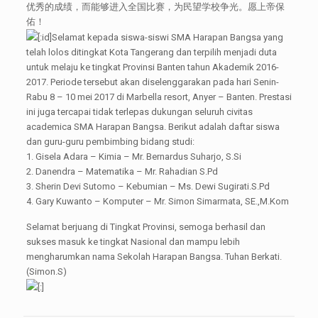
优秀的成绩，而能够进入全国比赛，为民望学校争光。愿上帝保
佑！
[:id]Selamat kepada siswa-siswi SMA Harapan Bangsa yang
telah lolos ditingkat Kota Tangerang dan terpilih menjadi duta
untuk melaju ke tingkat Provinsi Banten tahun Akademik 2016-
2017. Periode tersebut akan diselenggarakan pada hari Senin-
Rabu 8 – 10 mei 2017 di Marbella resort, Anyer – Banten. Prestasi
ini juga tercapai tidak terlepas dukungan seluruh civitas
academica SMA Harapan Bangsa. Berikut adalah daftar siswa
dan guru-guru pembimbing bidang studi:
1. Gisela Adara – Kimia – Mr. Bernardus Suharjo, S.Si
2. Danendra – Matematika – Mr. Rahadian S.Pd
3. Sherin Devi Sutomo – Kebumian – Ms. Dewi Sugirati.S.Pd
4. Gary Kuwanto – Komputer – Mr. Simon Simarmata, SE.,M.Kom
Selamat berjuang di Tingkat Provinsi, semoga berhasil dan
sukses masuk ke tingkat Nasional dan mampu lebih
mengharumkan nama Sekolah Harapan Bangsa. Tuhan Berkati.
(Simon.S)
[:]