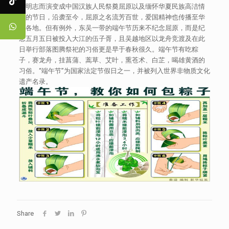
国明志而演变成中国汉族人民祭奠屈原以及缅怀华夏民族高洁情
怀的节日，沿袭至今，屈原之名流芳百世，爱国精神也传播至华
夏各地。但有例外，东吴一带的端午节历来不纪念屈原，而是纪
念五月五日被投入大江的伍子胥，且吴越地区以龙舟竞渡及在此
日举行部落图腾祭祀的习俗更是早于春秋很久。端午节有吃粽
子，赛龙舟，挂菖蒲、蒿草、艾叶，熏苍术、白芷，喝雄黄酒的
习俗。“端午节”为国家法定节假日之一，并被列入世界非物质文化
遗产名录。
Share