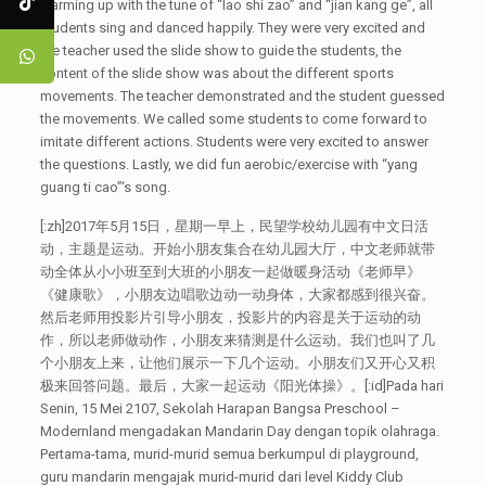
warming up with the tune of “lao shi zao” and “jian kang ge”, all
students sing and danced happily. They were very excited and
the teacher used the slide show to guide the students, the
content of the slide show was about the different sports
movements. The teacher demonstrated and the student guessed
the movements. We called some students to come forward to
imitate different actions. Students were very excited to answer
the questions. Lastly, we did fun aerobic/exercise with “yang
guang ti cao”‘s song.
[:zh]2017年5月15日，星期一早上，民望学校幼儿园有中文日活
动，主题是运动。开始小朋友集合在幼儿园大厅，中文老师就带
动全体从小小班至到大班的小朋友一起做暖身活动《老师早》
《健康歌》，小朋友边唱歌边动一动身体，大家都感到很兴奋。
然后老师用投影片引导小朋友，投影片的内容是关于运动的动
作，所以老师做动作，小朋友来猜测是什么运动。我们也叫了几
个小朋友上来，让他们展示一下几个运动。小朋友们又开心又积
极来回答问题。最后，大家一起运动《阳光体操》。[:id]Pada hari
Senin, 15 Mei 2107, Sekolah Harapan Bangsa Preschool –
Modernland mengadakan Mandarin Day dengan topik olahraga.
Pertama-tama, murid-murid semua berkumpul di playground,
guru mandarin mengajak murid-murid dari level Kiddy Club