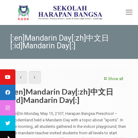
[:en]Mandarin Day[:zh]中文日
[:id]Mandarin Day[:]
Show all
[:en]Mandarin Day[:zh]中文日
[:id]Mandarin Day[:]
[:en]On Monday, May 15, 2107, Harapan Bangsa Preschool –
Modernland held a Mandarin Day with a topic about “sports”. In
the morning, all students gathered in the indoor playground, then
the mandarin teacher invited students from all levels to start