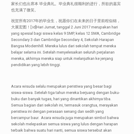
家长们也出席本 毕业典礼。毕业典礼很顺利的进行，所欲的嘉宾
也充满了微笑。
祝贺所有2017年的毕业生，祝愿你们在未来的日子里前程似锦，
大展宏图！[:id]Hari Jumat, tanggal 2 Juni 2017 merupakan hari
yang spesial bagi siswa kelas 9 SMP, kelas 12 SMA, Cambridge
Secondary 3 dan Cambridge Secondary 4, Sekolah Harapan
Bangsa Modernhill. Mereka lulus dari sekolah tempat mereka
belajar selama ini. Setelah menyelesaikan seluruh perjalanan
mereka, akhirnya mereka siap untuk melanjutkan ke jenjang
pendidikan yang lebih tinggi.
Acara wisuda selalu merupakan peristiwa yang besar bagi
siswa-siswa. Setelah tiga tahun mereka berjuang dengan buku-
buku dan banyak tugas, hari yang dinantikan akhirnya tiba.
Semua bagian dari sekolah ini, termasuk orangtua, merayakan
peristiwa ini dengan perasaan senang dan sedih yang
bercampur baur. Acara wisuda juga merupakan simbol bahwa
sekolah melepaskan semua siswa yang lulus dengan harapan
terbaik bahwa suatu hari nanti, semua siswa tersebut akan