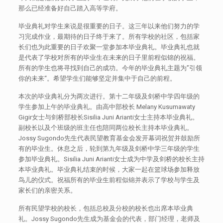
那么已经准备好自己踏入高等学府。
毕业典礼对学生来说是很重要的日子。这三年以来他们努力的学
习完成作业，最期待的日子终于来了。所有学校的社区，包括家
长们也为此重要的日子欢聚一堂参加本毕业典礼。毕业典礼也就
是代表了学校对所有的毕业生在未来的日子里前程似锦的祝福。
所有的学生也将寻找到自己的成功。今年的毕业典礼主题为”引领
你的未来“。希望学生们能够坚定并集中于自己的前程。
本次的毕业典礼分为两次进行。第十二年级及剑桥中学四年级的
学生参加上午的毕业典礼。由高中部校长 Melany Kusumawaty
Gigir女士与剑桥部校长Sisilia Juni Arianti女士主持本毕业典礼。
副校长以及个班级的班主任也陪同两位校长主持本毕业典礼。
Jossy Sugondo先生代表民望教育基金会发开幕词祝贺并鼓励所
有的毕业生。休息之后，轮到第九年级及剑桥中学三年级的学生
参加毕业典礼。Sisilia Juni Arianti女士成为中学及剑桥的校长主持
本毕业典礼。毕业典礼结束的时候，大家一起在篮球场参加释放
鸟儿的仪式。祝福所有的毕业生前程似锦并表示了学校与学生及
家长们的亲密关系。
所有民望学校的校长，包括总校及分校的校长也出席本毕业典
礼。Jossy Sugondo先生成为基金会的代表，部门经理，老师及