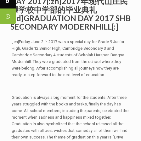
DAY 2017[:zh]2017年现代山庄民
望学校中学部的毕业典礼
[:id]GRADUATION DAY 2017 SHB
SECONDARY MODERNHILL[:]
nd
[:en]Friday, June 2
2017 was a special day for Grade 9 Junior
High, Grade 12 Senior High, Cambridge Secondary 3 and
Cambridge Secondary 4 students of Sekolah Harapan Bangsa
Modernhill​. They were graduated from the school where they
were belong. After accomplishing all journeys now they are
ready to step forward to the next level of education.
Graduation is always a big moment for the students. After three
years struggled with the books and tasks, finally the day has
come. All school members, including the parents, celebrated the
moment when sadness and happiness mixed together.
Graduation is also symbolized that the school released all the
graduates with all best wishes that someday all of them will find
their own success. The theme of graduation this year is “Drive