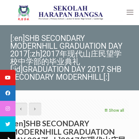
[:en]SHB SECONDARY
MODERNHILL GRADUATION DAY
2017[:zh]2017年现代山庄民望学
校中学部的毕业典礼
[:id]GRADUATION DAY 2017 SHB
SECONDARY MODERNHILL[:]
Show all
[:en]SHB SECONDARY
MODERNHILL GRADUATION