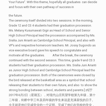
Your Future”. With this theme, hopefully all graduates can decide
and focus with their own pathway of success in
the future.
The ceremony itself divided into two sessions. In the morning,
Grade 12 and CS 4 students had their graduation procession.
Ms. Melany Kusumawati Gigir as Head of School and Senior
High School Principal lead the procession accompanied by Ms.
Sisilia Juni Arianti as Cambridge School Principal, and also with
VP's and respective homeroom teachers. Mr. Jossy Sugondo as
vice executive board gave his speech to congratulate and
motivate all the graduates. After the break, the ceremony
continued with the second session. This time, grade 9 and CS 3
students had their graduation procession. Ms. Sisilia Juni Arianti
as Junior High School and Cambridge School Principal lead the
graduation procession. Both of the ceremonies were closed by
the bird released at the basketball area as a symbol that school
releasing their students to their own future, and also to show the
strong bonding between school, students and parents.[:zh]于
2017年6月2日（星期五），对现代山庄民望学校第九年级，第十
二年级，剑桥中学三年及四年级的学生来说是充满喜悦的日子。
今天就是他们完成学业的一个证明。完成了他们在学校的学业，