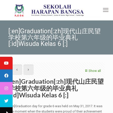
[:en]Graduation[:zh]现代山庄民望
学校第六年级的毕业典礼
[:id]Wisuda Kelas 6 [:]
Show all
[:en]Graduation[:zh]现代山庄民望
学校第六年级的毕业典礼
[:id]Wisuda Kelas 6 [:]
[:en]Graduation day for grade 6 was held on May 31, 2017. It was
the moment when the students were proud of their achievement