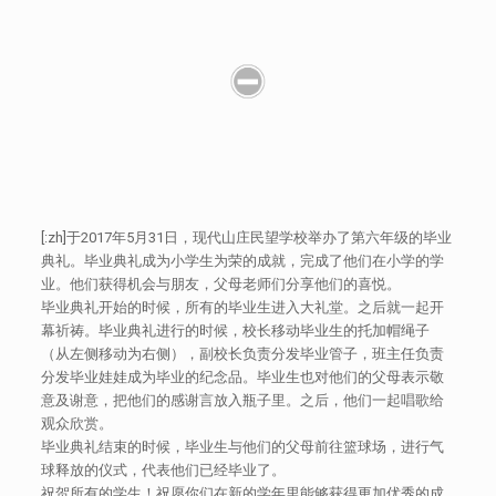
[:zh]于2017年5月31日，现代山庄民望学校举办了第六年级的毕业
典礼。毕业典礼成为小学生为荣的成就，完成了他们在小学的学
业。他们获得机会与朋友，父母老师们分享他们的喜悦。
毕业典礼开始的时候，所有的毕业生进入大礼堂。之后就一起开
幕祈祷。毕业典礼进行的时候，校长移动毕业生的托加帽绳子
（从左侧移动为右侧），副校长负责分发毕业管子，班主任负责
分发毕业娃娃成为毕业的纪念品。毕业生也对他们的父母表示敬
意及谢意，把他们的感谢言放入瓶子里。之后，他们一起唱歌给
观众欣赏。
毕业典礼结束的时候，毕业生与他们的父母前往篮球场，进行气
球释放的仪式，代表他们已经毕业了。
祝贺所有的学生！祝愿你们在新的学年里能够获得更加优秀的成