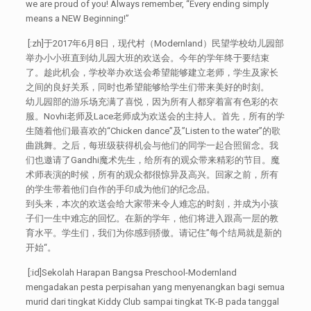
we are proud of you! Always remember, “Every ending simply
means a NEW Beginning!”
[:zh]于2017年6月8日，现代村（Modernland）民望学校幼儿园部
举办小小班直到幼儿园大班的欢送会。今年的学年终于要结束
了。趁此机会，学校举办欢送会希望能够建立老师，学生及家长
之间的良好关系，同时也希望能够给学生们带来美好的时刻。
幼儿园部的游乐场充满了喜悦，因为所有人都穿着富有色彩的衣
服。Novhi老师及Lace老师成为欢送会的主持人。首先，所有的学
生随着他们最喜欢的“Chicken dance”及”Listen to the water”的歌
曲跳舞。之后，每班级获得机会与他们的同学一起合照留念。我
们也邀请了Gandhi魔术先生，给所有的观众带来精彩的节目。魔
术师表演的时候，所有的观众都很惊异及高兴。回家之前，所有
的学生带着他们自作的手印成为他们的纪念品。
到头来，本次的欢送会给大家带来令人难忘的时刻，并成为小孩
子们一生中难忘的回忆。在新的学年，他们将进入跟高一层的教
育水平。学生们，我们为你感到骄傲。请记住”每个结局就是新的
开始“。
[:id]Sekolah Harapan Bangsa Preschool-Modernland
mengadakan pesta perpisahan yang menyenangkan bagi semua
murid dari tingkat Kiddy Club sampai tingkat TK-B pada tanggal