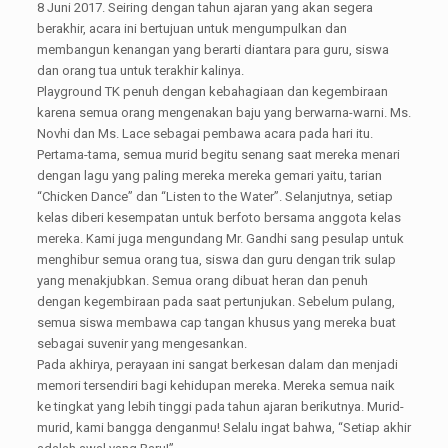
8 Juni 2017. Seiring dengan tahun ajaran yang akan segera
berakhir, acara ini bertujuan untuk mengumpulkan dan
membangun kenangan yang berarti diantara para guru, siswa
dan orang tua untuk terakhir kalinya.
Playground TK penuh dengan kebahagiaan dan kegembiraan
karena semua orang mengenakan baju yang berwarna-warni. Ms.
Novhi dan Ms. Lace sebagai pembawa acara pada hari itu.
Pertama-tama, semua murid begitu senang saat mereka menari
dengan lagu yang paling mereka mereka gemari yaitu, tarian
“Chicken Dance” dan “Listen to the Water”. Selanjutnya, setiap
kelas diberi kesempatan untuk berfoto bersama anggota kelas
mereka. Kami juga mengundang Mr. Gandhi sang pesulap untuk
menghibur semua orang tua, siswa dan guru dengan trik sulap
yang menakjubkan. Semua orang dibuat heran dan penuh
dengan kegembiraan pada saat pertunjukan. Sebelum pulang,
semua siswa membawa cap tangan khusus yang mereka buat
sebagai suvenir yang mengesankan.
Pada akhirya, perayaan ini sangat berkesan dalam dan menjadi
memori tersendiri bagi kehidupan mereka. Mereka semua naik
ke tingkat yang lebih tinggi pada tahun ajaran berikutnya. Murid-
murid, kami bangga denganmu! Selalu ingat bahwa, “Setiap akhir