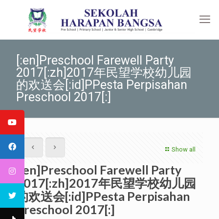
[:en]Preschool Farewell Party
2017[:zh]2017年民望学校幼儿园
的欢送会[:id]PPesta Perpisahan
Preschool 2017[:]
Show all
[:en]Preschool Farewell Party
2017[:zh]2017年民望学校幼儿园
的欢送会[:id]PPesta Perpisahan
Preschool 2017[:]