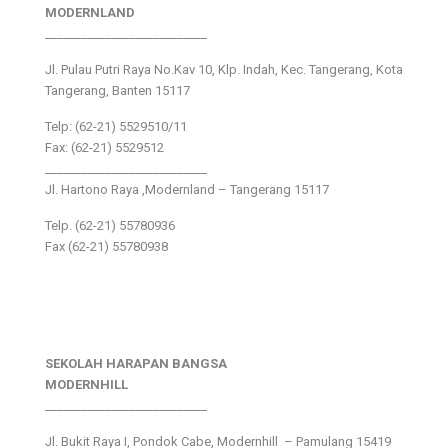
MODERNLAND
___________________________
Jl. Pulau Putri Raya No.Kav 10, Klp. Indah, Kec. Tangerang, Kota
Tangerang, Banten 15117
Telp: (62-21) 5529510/11
Fax: (62-21) 5529512
___________________________
Jl. Hartono Raya ,Modernland – Tangerang 15117
Telp. (62-21) 55780936
Fax (62-21) 55780938
SEKOLAH HARAPAN BANGSA
MODERNHILL
___________________________
Jl. Bukit Raya I, Pondok Cabe, Modernhill – Pamulang 15419