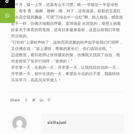
两个月，猛一上学，还真有点不习惯。瞧——学校近一半是绿色
的，有冬 青、杨树、柳树，哦，对了，还有蔬菜。崭新的五星红
旗在高空迎风飘扬，可谓“万绿丛中一点红”啊。踏入操场，感觉就
是不一样，仿佛大地都在呼吸。篮球场是 水泥筑的，墙壁上画着
好多关于体育的简笔画，还有好多健身器材，这是以前我们学校
所没有的。
“叮铃铃”上课铃声响了，这响亮而优雅的铃声似乎给我们打招呼，
又仿佛在说：“该上课啦，尊敬的家长们，你们该回去啦。”
迈进教室，看到老师让张张微笑的脸，仿佛我又找回了自信，我
对老师笑了笑并打招呼：“老师好！”
开学第一天，全新的一天；开学第一天，让我找回自信的一天；
开学第一天，初中生涯的一天，希望在今后的日子里，我能快快
乐乐学习，高高兴兴学做人！
Share
sisilia.juni