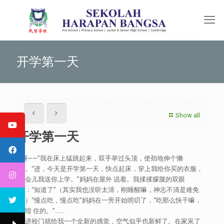
开学第一天
Show all
开学第一天
“啊——”我在床上猛跳起来，双手举过头顶，使劲地伸个懒
腰。“进，今天是开学第一天，快点起床，穿上我给你买的衣服，
一会儿我送你上学。”妈妈在屋外 说着。我揉揉朦胧的双眼
说：“知道了”（其实我也没听太清，刚睡醒嘛，神志不清是难免
的）“慢点吃，慢点吃”妈妈在一旁开始唠叨了，“吃那么快干嘛，
会噎 住的。”……
一进校门就给我一个全新的感觉，空气似乎也新鲜了。在家呆了