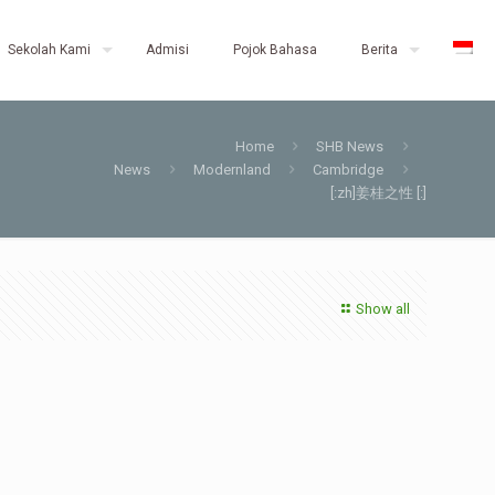
Sekolah Kami
Admisi
Pojok Bahasa
Berita
Home
SHB News
News
Modernland
Cambridge
[:zh]姜桂之性 [:]
Show all