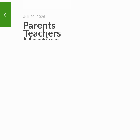
Juli 30, 2026
Parents
Teachers
Meeting
2026-2027
Read
more
EXPLORE
___________
Berita