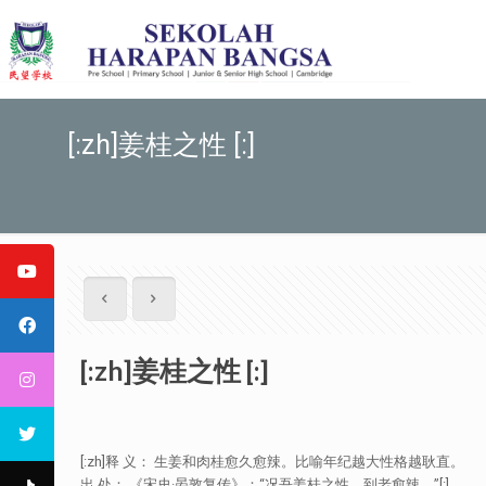
[:zh]姜桂之性 [:]
[:zh]姜桂之性 [:]
[:zh]释 义： 生姜和肉桂愈久愈辣。比喻年纪越大性格越耿直。
出 处： 《宋史·晏敦复传》：“况吾姜桂之性，到老愈辣。”[:]