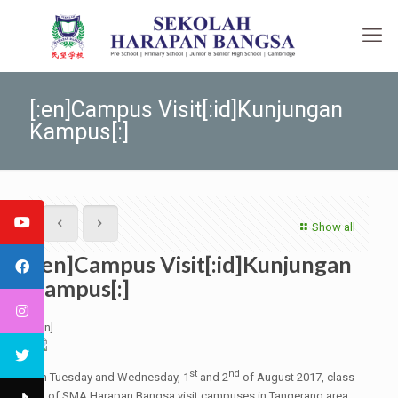
[:en]Campus Visit[:id]Kunjungan
Kampus[:]
Show all
[:en]Campus Visit[:id]Kunjungan
Kampus[:]
[:en]
st
nd
On Tuesday and Wednesday, 1
and 2
of August 2017, class
XII of SMA Harapan Bangsa visit campuses in Tangerang area.