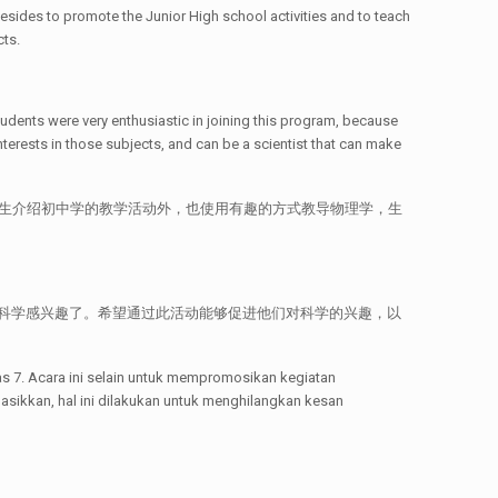
sides to promote the Junior High school activities and to teach
cts.
tudents were very enthusiastic in joining this program, because
terests in those subjects, and can be a scientist that can make
的学生介绍初中学的教学活动外，也使用有趣的方式教导物理学，生
科学感兴趣了。希望通过此活动能够促进他们对科学的兴趣，以
s 7. Acara ini selain untuk mempromosikan kegiatan
gasikkan, hal ini dilakukan untuk menghilangkan kesan