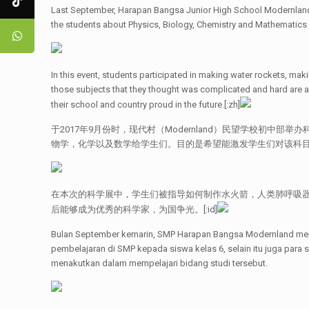
Last September, Harapan Bangsa Junior High School Modernland he
the students about Physics, Biology, Chemistry and Mathematics i
In this event, students participated in making water rockets, mak
those subjects that they thought was complicated and hard are ac
their school and country proud in the future.[:zh]
于2017年9月份时，现代村（Modernland）民望学校
物学，化学以及数学给学生们。目的是希望能激发学生们对该科
在本次的科学展中，学生们被指导如何制作水火箭，人类肺呼吸
后能够成为优秀的科学家，为国争光。[:id]
Bulan September kemarin, SMP Harapan Bangsa Modernland mengad
pembelajaran di SMP kepada siswa kelas 6, selain itu juga para 
menakutkan dalam mempelajari bidang studi tersebut.