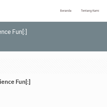
Beranda
Tentang Kami
nce Fun[:]
ence Fun[:]