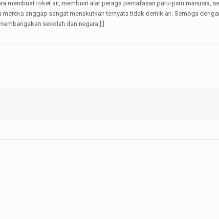
a membuat roket air, membuat alat peraga pernafasan paru-paru manusia, sert
nya mereka anggap sangat menakutkan ternyata tidak demikian. Semoga deng
 membangakan sekolah dan negara.[:]