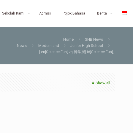
Sekolah Kami
Admisi
Pojok Bahasa
Berita
Home
SHB News
News
Modernland
Junior High School
[:en]Science Fun[:zh]科学展[:id]Science Fun[:]
Show all