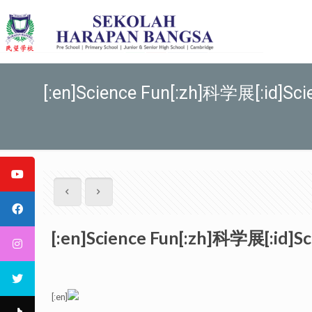
[:en]Science Fun[:zh]科学展[:id]Scie
[:en]Science Fun[:zh]科学展[:id]Sci
[:en]