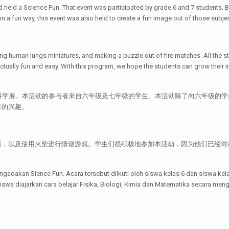
ld a Science Fun. That event was participated by grade 6 and 7 students. Be
n a fun way, this event was also held to create a fun image out of those subje
ing human lungs miniatures, and making a puzzle out of fire matches. All the s
tually fun and easy. With this program, we hope the students can grow their in
初中部举办科学展。本活动的参与者来自六年级及七年级的学生。本活动除了向六年级
目的兴趣。
器，以及使用火柴进行猜谜游戏。学生们很积极地参加本活动，因为他们已经对
akan Sience Fun. Acara tersebut diikuti oleh siswa kelas 6 dan siswa kela
siswa diajarkan cara belajar Fisika, Biologi, Kimia dan Matematika secara men