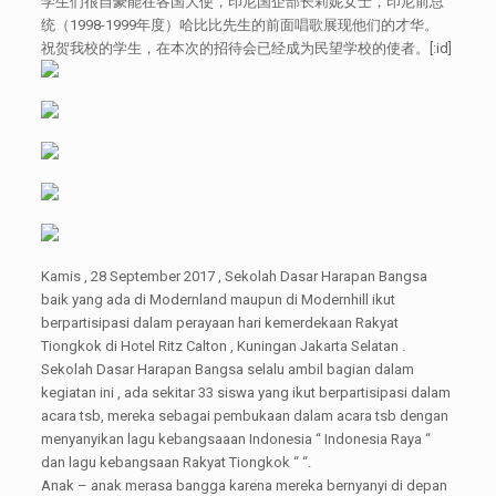
学生们很自豪能在各国大使，印尼国企部长莉妮女士，印尼前总
统（1998-1999年度）哈比比先生的前面唱歌展现他们的才华。
祝贺我校的学生，在本次的招待会已经成为民望学校的使者。[:id]
Kamis , 28 September 2017 , Sekolah Dasar Harapan Bangsa
baik yang ada di Modernland maupun di Modernhill ikut
berpartisipasi dalam perayaan hari kemerdekaan Rakyat
Tiongkok di Hotel Ritz Calton , Kuningan Jakarta Selatan .
Sekolah Dasar Harapan Bangsa selalu ambil bagian dalam
kegiatan ini , ada sekitar 33 siswa yang ikut berpartisipasi dalam
acara tsb, mereka sebagai pembukaan dalam acara tsb dengan
menyanyikan lagu kebangsaaan Indonesia “ Indonesia Raya “
dan lagu kebangsaan Rakyat Tiongkok “ “.
Anak – anak merasa bangga karena mereka bernyanyi di depan