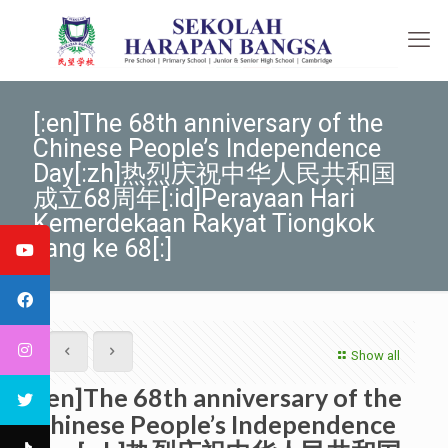
[:en]The 68th anniversary of the
Chinese People’s Independence
Day[:zh]热烈庆祝中华人民共和国
成立68周年[:id]Perayaan Hari
Kemerdekaan Rakyat Tiongkok
yang ke 68[:]
Show all
[:en]The 68th anniversary of the
Chinese People’s Independence