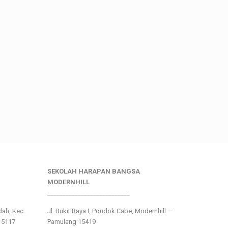
SEKOLAH HARAPAN BANGSA
MODERNHILL
___________________________
ndah, Kec.
Jl. Bukit Raya I, Pondok Cabe, Modernhill –
15117
Pamulang 15419