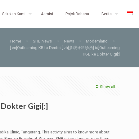
Sekolah Kami
Admisi
Pojok Bahasa
Berita
Home
SHB News
News
Modernland
[:en]Outlearning KB to Dentist[:zh]参观牙科诊所[:id]Outlearning
TK-B ke Dokter Gigi[:]
Show all
okter Gigi[:]
dika Clinic, Tangerang. This activity aims to know more about
apan Bangsa Preschool. We used SHB school buses to go there.