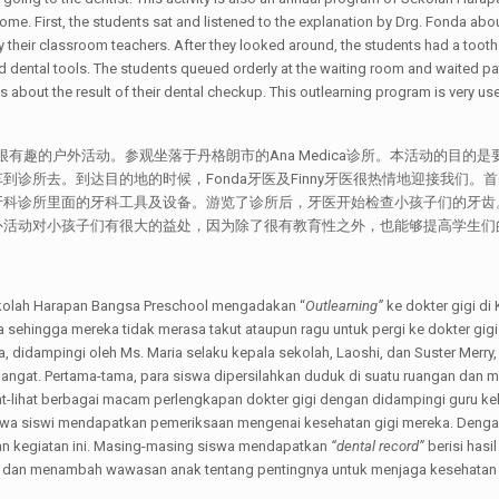
e. First, the students sat and listened to the explanation by Drg. Fonda abou
 their classroom teachers. After they looked around, the students had a toot
ental tools. The students queued orderly at the waiting room and waited pati
nts about the result of their dental checkup. This outlearning program is very u
学生参加很有趣的户外活动。参观坐落于丹格朗市的Ana Medica诊所。本活动
诊所去。到达目的地的时候，Fonda牙医及Finny牙医很热情地迎接我们。首
牙科诊所里面的牙科工具及设备。游览了诊所后，牙医开始检查小孩子们的牙齿
外活动对小孩子们有很大的益处，因为除了很有教育性之外，也能够提高学生们
Sekolah Harapan Bangsa Preschool mengadakan “
Outlearning”
ke dokter gigi di 
a sehingga mereka tidak merasa takut ataupun ragu untuk pergi ke dokter gig
, didampingi oleh Ms. Maria selaku kepala sekolah, Laoshi, dan Suster Merry
angat. Pertama-tama, para siswa dipersilahkan duduk di suatu ruangan dan
-lihat berbagai macam perlengkapan dokter gigi dengan didampingi guru kelas.
siswa siswi mendapatkan pemeriksaan mengenai kesehatan gigi mereka. Deng
an kegiatan ini. Masing-masing siswa mendapatkan
“dental record”
berisi hasi
tif dan menambah wawasan anak tentang pentingnya untuk menjaga kesehatan gi