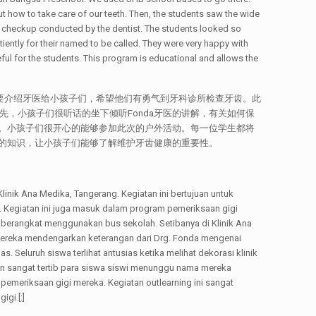
t how to take care of our teeth. Then, the students saw the wide
h checkup conducted by the dentist. The students looked so
ently for their named to be called. They were very happy with
seful for the students. This program is educational and allows the
的目的是要介绍牙医给小孩子们，希望他们有勇气到牙科诊所检查牙齿。此
先，小孩子们很听话的坐下倾听Fonda牙医的讲解，有关如何保
。小孩子们很开心的能够参加此次的户外活动。每一位学生都将
的知识，让小孩子们能够了解维护牙齿健康的重要性。
Klinik Ana Medika, Tangerang. Kegiatan ini bertujuan untuk
i. Kegiatan ini juga masuk dalam program pemeriksaan gigi
, berangkat menggunakan bus sekolah. Setibanya di Klinik Ana
 mereka mendengarkan keterangan dari Drg. Fonda mengenai
 Seluruh siswa terlihat antusias ketika melihat dekorasi klinik
an sangat tertib para siswa siswi menunggu nama mereka
l pemeriksaan gigi mereka. Kegiatan outlearning ini sangat
gi.[:]