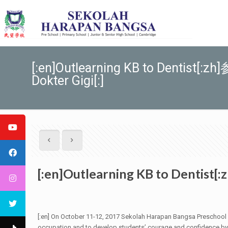
[:en]Outlearning KB to Dentist[:
Dokter Gigi[:]
[:en]Outlearning KB to Dentist
[:en]
On October 11-12, 2017 Sekolah Harapan Bangsa Preschool con
occupation and to develop students’ courage and confidence by 