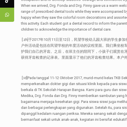
When we arrived, Drg. Fonda and Drg. Finny gave us a warm welcom
range of prescribed dental tools while they were accompanied by
happy when they saw the colorful room decorations and assorted d
this activity. Each student got a dental record to inform the pare
children to acknowledge the importance of dental care.
[:zh]于2017年10月11日至12日，民望学校幼儿园大班的
户外活动是包括在民望学校的年度活动的议程里面。我们乘坐校车到
护我们自己的牙齿。之后，在班主任的陪同下，小孩子们观赏在
获得牙齿检查的记录表。里面显示了他们的牙齿检查结果。本户
[:id]Pada tanggal 11-12 Oktober 2017, murid-murid kelas TKB 
memperkenalkan dokter gigi dan situasi klinik kepada para sisw
berkala di TK Sekolah Harapan Bangsa. Kami para guru dan siswa
Medika, Drg. Fonda dan Drg. Finny memberikan sambutan yang h
bagaimana menjaga kesehatan gigi. Para siswa siswi juga melihat
dan berbagai perlengkapan yang digunakan. Setelah itu, para 
dipanggil kedalam ruangan periksa. Mereka senang sekali deng
bermanfaat sekali untuk anak-anak, kegiatan ini bersifat eduka