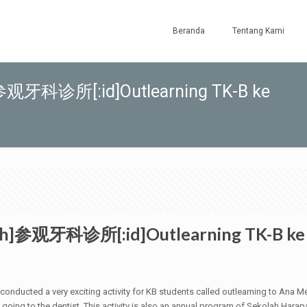
Beranda
Tentang Kami
zh]参观牙科诊所[:id]Outlearning TK-B ke
[:zh]参观牙科诊所[:id]Outlearning TK-B ke D
ducted a very exciting activity for KB students called outlearning to Ana Me
going to the dentist. This activity is also an annual program of Sekolah Har