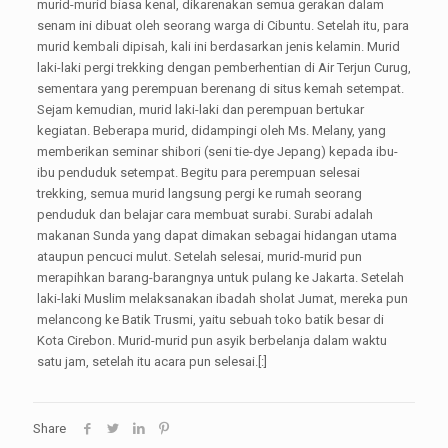
murid-murid biasa kenal, dikarenakan semua gerakan dalam
senam ini dibuat oleh seorang warga di Cibuntu. Setelah itu, para
murid kembali dipisah, kali ini berdasarkan jenis kelamin. Murid
laki-laki pergi trekking dengan pemberhentian di Air Terjun Curug,
sementara yang perempuan berenang di situs kemah setempat.
Sejam kemudian, murid laki-laki dan perempuan bertukar
kegiatan. Beberapa murid, didampingi oleh Ms. Melany, yang
memberikan seminar shibori (seni tie-dye Jepang) kepada ibu-
ibu penduduk setempat. Begitu para perempuan selesai
trekking, semua murid langsung pergi ke rumah seorang
penduduk dan belajar cara membuat surabi. Surabi adalah
makanan Sunda yang dapat dimakan sebagai hidangan utama
ataupun pencuci mulut. Setelah selesai, murid-murid pun
merapihkan barang-barangnya untuk pulang ke Jakarta. Setelah
laki-laki Muslim melaksanakan ibadah sholat Jumat, mereka pun
melancong ke Batik Trusmi, yaitu sebuah toko batik besar di
Kota Cirebon. Murid-murid pun asyik berbelanja dalam waktu
satu jam, setelah itu acara pun selesai.[:]
Share