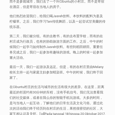
而不是参观城市，我们去了一个叫Cibuntu的小村庄。而不是寄宿
在酒店，但是寄宿在当地人的房子。
他们热烈欢迎我们，给我们喝Jasreh饮料。本饮料的配料为姜及
柠檬草。之后，我们学习Tani传统舞蹈，以及一起尝试甘美蘭的传
统乐器。
第二天，我们被分组。有的去教书，有的去布置学校，而有的在
村庄成为行政员，也有的协助旅游方面的工作。之后，中午的时
候我们一起学习如何制作Jasreh饮料。有些到稻田耕田。重要任
务完成之后，我们一起参加有趣味的游戏。晚上的时候一起参加
篝火活动。
最后一天，我们一起游泳及远足。但是，有的在村庄里由Melany
校长主持一起与家庭主妇参加蜡染班。中午的时候，我们终于回
家了。
在Cibuntu村庄的生活与城市的生活有很大的差异。在这里，距离
最近的邻居约有30分钟的车程，没有手机信号。我们无法查看我
们的社交媒体，或者在我么你的智能手机玩游戏。大多的时间，
是与当地人一起互动，了解他们的日常生活及文化习俗。通过此
次的活动我们终于经历到在村庄的生活，果然很密切的社区，大
家互相认识及关怀。[:id]Pada tanggal 18 hingga 20 Oktober 2017,