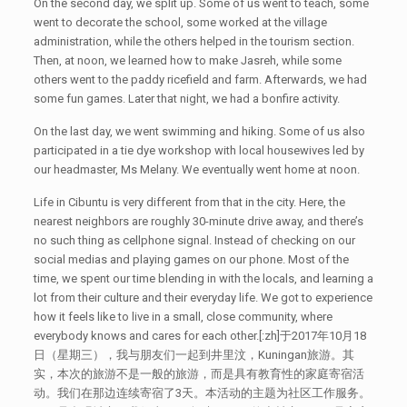
On the second day, we split up. Some of us went to teach, some
went to decorate the school, some worked at the village
administration, while the others helped in the tourism section.
Then, at noon, we learned how to make Jasreh, while some
others went to the paddy ricefield and farm. Afterwards, we had
some fun games. Later that night, we had a bonfire activity.
On the last day, we went swimming and hiking. Some of us also
participated in a tie dye workshop with local housewives led by
our headmaster, Ms Melany. We eventually went home at noon.
Life in Cibuntu is very different from that in the city. Here, the
nearest neighbors are roughly 30-minute drive away, and there’s
no such thing as cellphone signal. Instead of checking on our
social medias and playing games on our phone. Most of the
time, we spent our time blending in with the locals, and learning a
lot from their culture and their everyday life. We got to experience
how it feels like to live in a small, close community, where
everybody knows and cares for each other.[:zh]于2017年10月18
日（星期三），我与朋友们一起到井里汶，Kuningan旅游。其
实，本次的旅游不是一般的旅游，而是具有教育性的家庭寄宿活
动。我们在那边连续寄宿了3天。本活动的主题为社区工作服务。