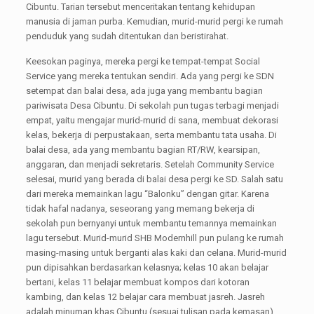
Cibuntu. Tarian tersebut menceritakan tentang kehidupan
manusia di jaman purba. Kemudian, murid-murid pergi ke rumah
penduduk yang sudah ditentukan dan beristirahat.
Keesokan paginya, mereka pergi ke tempat-tempat Social
Service yang mereka tentukan sendiri. Ada yang pergi ke SDN
setempat dan balai desa, ada juga yang membantu bagian
pariwisata Desa Cibuntu. Di sekolah pun tugas terbagi menjadi
empat, yaitu mengajar murid-murid di sana, membuat dekorasi
kelas, bekerja di perpustakaan, serta membantu tata usaha. Di
balai desa, ada yang membantu bagian RT/RW, kearsipan,
anggaran, dan menjadi sekretaris. Setelah Community Service
selesai, murid yang berada di balai desa pergi ke SD. Salah satu
dari mereka memainkan lagu “Balonku” dengan gitar. Karena
tidak hafal nadanya, seseorang yang memang bekerja di
sekolah pun bernyanyi untuk membantu temannya memainkan
lagu tersebut. Murid-murid SHB Modernhill pun pulang ke rumah
masing-masing untuk berganti alas kaki dan celana. Murid-murid
pun dipisahkan berdasarkan kelasnya; kelas 10 akan belajar
bertani, kelas 11 belajar membuat kompos dari kotoran
kambing, dan kelas 12 belajar cara membuat jasreh. Jasreh
adalah minuman khas Cibuntu (sesuai tulisan pada kemasan)