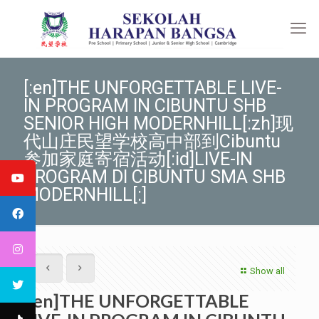
[:en]THE UNFORGETTABLE LIVE-
IN PROGRAM IN CIBUNTU SHB
SENIOR HIGH MODERNHILL[:zh]现
代山庄民望学校高中部到Cibuntu
参加家庭寄宿活动[:id]LIVE-IN
PROGRAM DI CIBUNTU SMA SHB
MODERNHILL[:]
Show all
[:en]THE UNFORGETTABLE