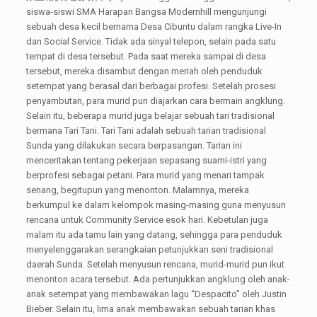
siswa-siswi SMA Harapan Bangsa Modernhill mengunjungi
sebuah desa kecil bernama Desa Cibuntu dalam rangka Live-In
dan Social Service. Tidak ada sinyal telepon, selain pada satu
tempat di desa tersebut. Pada saat mereka sampai di desa
tersebut, mereka disambut dengan meriah oleh penduduk
setempat yang berasal dari berbagai profesi. Setelah prosesi
penyambutan, para murid pun diajarkan cara bermain angklung.
Selain itu, beberapa murid juga belajar sebuah tari tradisional
bermana Tari Tani. Tari Tani adalah sebuah tarian tradisional
Sunda yang dilakukan secara berpasangan. Tarian ini
menceritakan tentang pekerjaan sepasang suami-istri yang
berprofesi sebagai petani. Para murid yang menari tampak
senang, begitupun yang menonton. Malamnya, mereka
berkumpul ke dalam kelompok masing-masing guna menyusun
rencana untuk Community Service esok hari. Kebetulan juga
malam itu ada tamu lain yang datang, sehingga para penduduk
menyelenggarakan serangkaian petunjukkan seni tradisional
daerah Sunda. Setelah menyusun rencana, murid-murid pun ikut
menonton acara tersebut. Ada pertunjukkan angklung oleh anak-
anak setempat yang membawakan lagu “Despacito” oleh Justin
Bieber. Selain itu, lima anak membawakan sebuah tarian khas