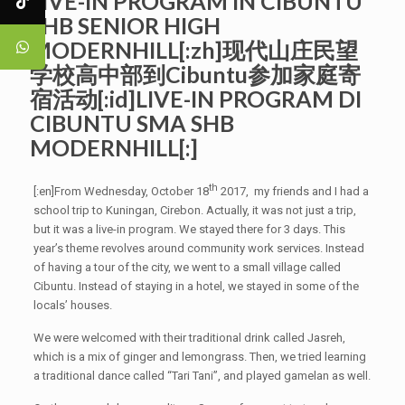
LIVE-IN PROGRAM IN CIBUNTU
SHB SENIOR HIGH
MODERNHILL[:zh]现代山庄民望
学校高中部到Cibuntu参加家庭寄
宿活动[:id]LIVE-IN PROGRAM DI
CIBUNTU SMA SHB
MODERNHILL[:]
th
[:en]From Wednesday, October 18
2017, my friends and I had a
school trip to Kuningan, Cirebon. Actually, it was not just a trip,
but it was a live-in program. We stayed there for 3 days. This
year’s theme revolves around community work services. Instead
of having a tour of the city, we went to a small village called
Cibuntu. Instead of staying in a hotel, we stayed in some of the
locals’ houses.
We were welcomed with their traditional drink called Jasreh,
which is a mix of ginger and lemongrass. Then, we tried learning
a traditional dance called “Tari Tani”, and played gamelan as well.