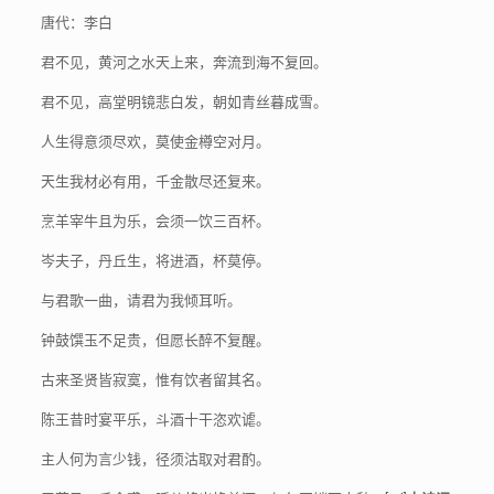
唐代：李白
君不见，黄河之水天上来，奔流到海不复回。
君不见，高堂明镜悲白发，朝如青丝暮成雪。
人生得意须尽欢，莫使金樽空对月。
天生我材必有用，千金散尽还复来。
烹羊宰牛且为乐，会须一饮三百杯。
岑夫子，丹丘生，将进酒，杯莫停。
与君歌一曲，请君为我倾耳听。
钟鼓馔玉不足贵，但愿长醉不复醒。
古来圣贤皆寂寞，惟有饮者留其名。
陈王昔时宴平乐，斗酒十干恣欢谑。
主人何为言少钱，径须沽取对君酌。