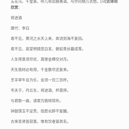
五花马，千金裘，呼儿将出换美酒，与尔同销万古愁。
[:id]
古诗词
欣赏
：
将进酒
唐代：李白
君不见，黄河之水天上来，奔流到海不复回。
君不见，高堂明镜悲白发，朝如青丝暮成雪。
人生得意须尽欢，莫使金樽空对月。
天生我材必有用，千金散尽还复来。
烹羊宰牛且为乐，会须一饮三百杯。
岑夫子，丹丘生，将进酒，杯莫停。
与君歌一曲，请君为我倾耳听。
钟鼓馔玉不足贵，但愿长醉不复醒。
古来圣贤皆寂寞，惟有饮者留其名。