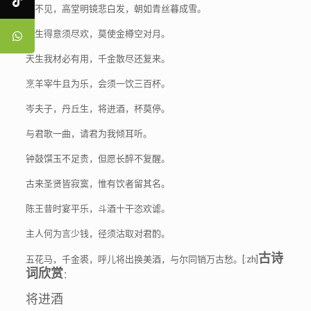
君不见，高堂明镜悲白发，朝如青丝暮成雪。
人生得意须尽欢，莫使金樽空对月。
天生我材必有用，千金散尽还复来。
烹羊宰牛且为乐，会须一饮三百杯。
岑夫子，丹丘生，将进酒，杯莫停。
与君歌一曲，请君为我倾耳听。
钟鼓馔玉不足贵，但愿长醉不复醒。
古来圣贤皆寂寞，惟有饮者留其名。
陈王昔时宴平乐，斗酒十干恣欢谑。
主人何为言少钱，径须沽取对君酌。
古诗
五花马，千金裘，呼儿将出换美酒，与尔同销万古愁。
[:zh]
词欣赏
：
将进酒