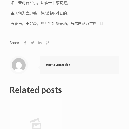
陈王昔时宴平乐，斗酒十干恣欢谑。
主人何为言少钱，径须沽取对君酌。
五花马，千金裘，呼儿将出换美酒，与尔同销万古愁。
[:]
Share
emy.sumardja
Related posts