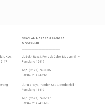
SEKOLAH HARAPAN BANGSA
MODERNHILL
___________________________
ndah, Kec.
Jl. Bukit Raya I, Pondok Cabe, Modernhill –
15117
Pamulang 15419
Telp. (62-21) 7403035
Fax (62-21) 740266
___________________________
gerang
Jl. Pala Raya, Pondok Cabe, Modernhill –
Pamulang 15419
Telp. (62-21) 7495617
Fax (62-21) 7495615