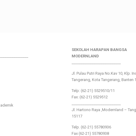
SEKOLAH HARAPAN BANGSA
________________
MODERNLAND
___________________________
Jl. Pulau Putri Raya No.Kav 10, Klp. I
Tangerang, Kota Tangerang, Banten 
Telp: (62-21) 5529510/11
Fax: (62-21) 5529512
___________________________
kademik
Jl. Hartono Raya ,Modernland – Tan
15117
Telp. (62-21) 55780936
Fax (62-21) 55780938