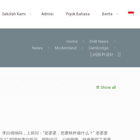
Sekolah Kami
Admisi
Pojok Bahasa
Berita
Home
SHB News
News
Modernland
Cambridge
[:zh]铁杵成针：[:]
Show all
。李白很纳闷，上前问：“老婆婆，您磨铁杵做什么？” 老婆婆
吗？” 聪明的李白听后，想到自己，心中惭愧，转身跑回了书屋。