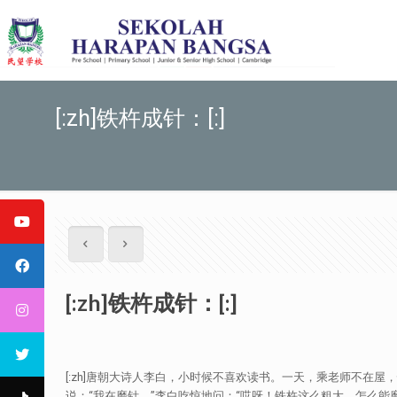
[:zh]铁杵成针：[:]
[:zh]铁杵成针：[:]
[:zh]唐朝大诗人李白，小时候不喜欢读书。一天，乘老师不在
说：“我在磨针。”李白吃惊地问：“哎呀！铁杵这么粗大，怎么能