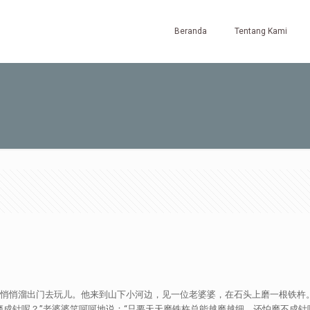
Beranda
Tentang Kami
屋，悄悄溜出门去玩儿。他来到山下小河边，见一位老婆婆，在石头上磨一根铁杵
磨成针呢？”老婆婆笑呵呵地说：“只要天天磨铁杵总能越磨越细，还怕磨不成针