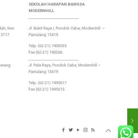
SEKOLAH HARAPAN BANGSA
MODERNHILL
___________________________
ndah, Kec.
Jl. Bukit Raya I, Pondok Cabe, Modernhill –
15117
Pamulang 15419
Telp. (62-21) 7403035
Fax (62-21) 740266
___________________________
gerang
Jl. Pala Raya, Pondok Cabe, Modernhill –
Pamulang 15419
Telp. (62-21) 7495617
Fax (62-21) 7495615