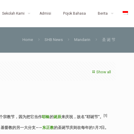
Sekolah Kami
Admisi
Pojok Bahasa
Berita
Home
SHB News
Mandarin
圣 诞 节
Show all
[1]
个宗教节，因为把它当作
耶稣
的
诞辰
来庆祝，故名
“
耶诞节
”
。
；基督教的另一大分支
——
东正教
的圣诞节庆则在每年的
1
月
7
日。