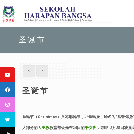
圣 诞 节
圣 诞 节
圣诞节（
Christmas
）又称耶诞节，耶稣诞辰，译名为
“
基督弥撒
大部分的
天主教
教堂都会先在
24
日的
平安夜
，亦即
12
月
25
日凌晨