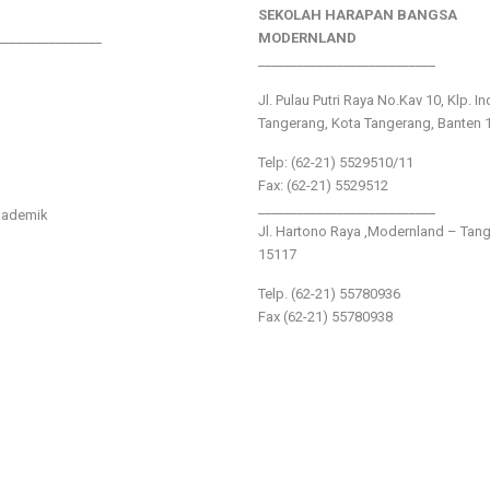
SEKOLAH HARAPAN BANGSA
________________
MODERNLAND
___________________________
Jl. Pulau Putri Raya No.Kav 10, Klp. I
Tangerang, Kota Tangerang, Banten 
Telp: (62-21) 5529510/11
Fax: (62-21) 5529512
___________________________
kademik
Jl. Hartono Raya ,Modernland – Tan
15117
Telp. (62-21) 55780936
Fax (62-21) 55780938