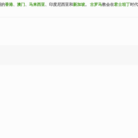
洲的
香港
、
澳门
、
马来西亚
、印度尼西亚
和
新加坡
。
古罗马
教会在
君士坦丁
时