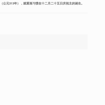
代（公元
313
年），就逐渐习惯在十二月二十五日庆祝主的诞生。