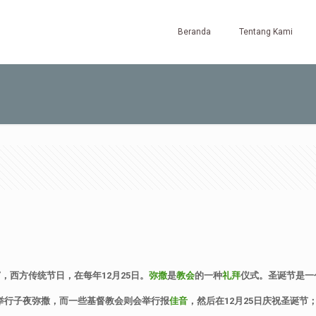
Beranda
Tentang Kami
”
，西方传统节日，在每年
12
月
25
日。
弥撒
是
教会
的一种
礼拜
仪式。圣诞节是一
举行子夜弥撒，而一些基督教会则会举行报
佳音
，然后在
12
月
25
日庆祝圣诞节