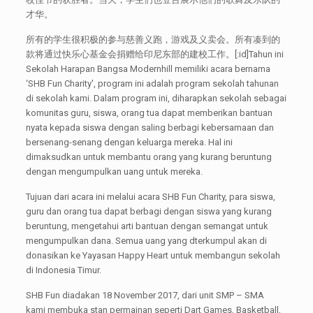
才华。
所有的学生很积极的参与慈善义跑，游戏及义卖会。所有凑到的
款将通过快乐心基金会捐赠给印尼东部的建校工作。[:id]Tahun ini
Sekolah Harapan Bangsa Modernhill memiliki acara bernama
‘SHB Fun Charity', program ini adalah program sekolah tahunan
di sekolah kami. Dalam program ini, diharapkan sekolah sebagai
komunitas guru, siswa, orang tua dapat memberikan bantuan
nyata kepada siswa dengan saling berbagi kebersamaan dan
bersenang-senang dengan keluarga mereka. Hal ini
dimaksudkan untuk membantu orang yang kurang beruntung
dengan mengumpulkan uang untuk mereka.
Tujuan dari acara ini melalui acara SHB Fun Charity, para siswa,
guru dan orang tua dapat berbagi dengan siswa yang kurang
beruntung, mengetahui arti bantuan dengan semangat untuk
mengumpulkan dana. Semua uang yang dterkumpul akan di
donasikan ke Yayasan Happy Heart untuk membangun sekolah
di Indonesia Timur.
SHB Fun diadakan 18 November 2017, dari unit SMP – SMA
kami membuka stan permainan seperti Dart Games, Basketball,