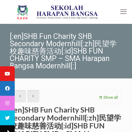
[:en]SHB Fun Charity SHB
Secondary Modernhill[:zh]民望学
校趣味慈善活动[:id]SHB FUN
CHARITY SMP – SMA Harapan
Bangsa Modernhill[:]
Show all
[:en]SHB Fun Charity SHB
Secondary Modernhill[:zh]民望学
校趣味慈善活动[:id]SHB FUN