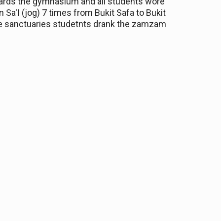
wards
the g
ymnasium and all students w
ore
Sa'I (jog) 7 times from Bukit Safa to Bukit
he sanctuaries
studetnts
drank the zamzam