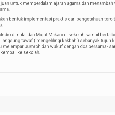
ertujuan untuk memperdalam ajaran agama dan menamba
gama.
kan bentuk implementasi praktis dari pengetahuan teroit
a.
z Medio dimulai dari Miqot Makani di sekolah sambil ber
ngsung tawaf ( mengelilingi kakbah ) sebanyak tujuh kali,
ah itu melempar Jumroh dan wukuf dengan doa bersama- sa
kembali ke sekolah.