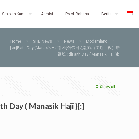
Sekolah Kami
Admisi
Pojok Bahasa
Berita
Home
SHB News
News
Modernland
[:en]Faith Day (Manasik Haji)[:zh]信仰日之朝觐（伊斯兰教）培
训班[:id]Faith Day ( Manasik Haji )[:]
Show all
y ( Manasik Haji )[:]