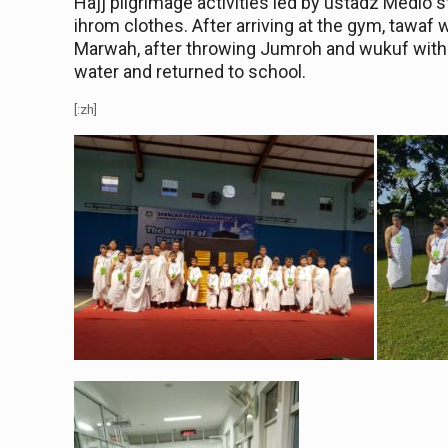
Hajj pilgrimage activities led by ustadz Medio s
ihrom clothes. After arriving at the
g
ym, tawaf
w
Marwah, after throwing Jumroh and wukuf with p
water and
returned to
school.
[:zh]