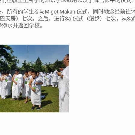
他们在教室里所学的知识学以致用以及了解信仰中的仪式
Migot Makani
先，所有的学生参与
仪式，同时地念经前往
Sa
’
l
Sa
巴天房）七次。之后，进行
仪式（漫步）七次，从
滲滲水并返回学校。