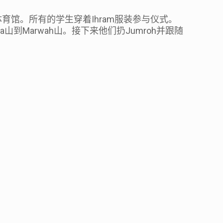
。
Ihram
体育馆。所有的学生穿着
服装参与仪式。
fa
Marwah
Jumroh
山到
山。接下来他们扔
并跟随