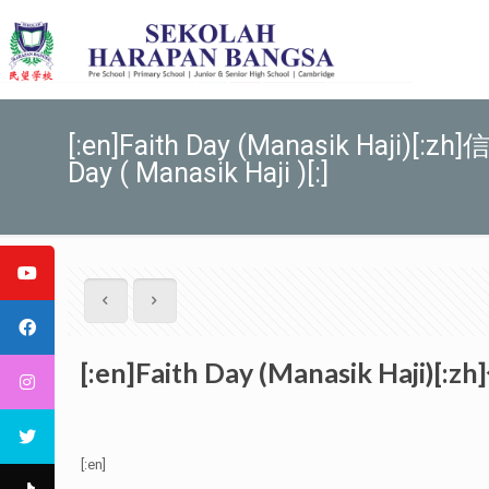
[:en]Faith Day (Manasik Haj
Day ( Manasik Haji )[:]
[:en]Faith Day (Manasik Haji
[:en]