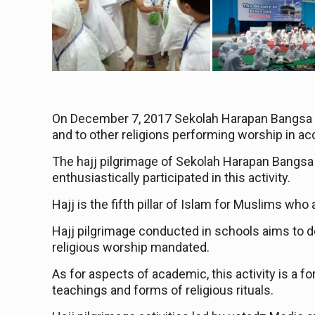
On December 7, 2017
Sekolah
Harapan Bangs
and to other religions performing worship in ac
The hajj pilgrimage of
Sekolah
Harapan Bangs
enthusiastically participated in this activity.
Hajj is the fifth pillar of Islam
for
Muslims who ar
Hajj pilgrimage conducted in schools aims to d
religious worship mandated.
As for aspects of a
ca
demi
c
, this activity is a
teachings and forms of religious rituals.