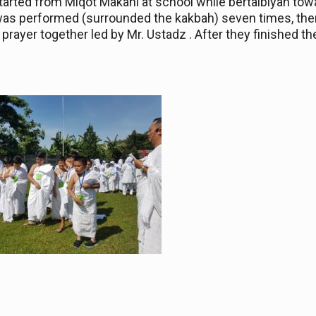
tart
ed
from Miqot Makani at school while bertalbiyah to
as performed
(surrounded the kakbah) seven times, then 
rayer together led by Mr. Ustadz . After they finished t