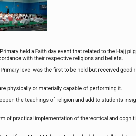
a
Primary
held a Faith day event that related to the
H
ajj pi
cordance with their respective religions and beliefs.
a
Primary level
was the first to be held but received good
e physically or materially capable of performing it.
eepen the teachings of religion and add
to
students insig
 form of practical implementation of t
hereortical
and
cognit