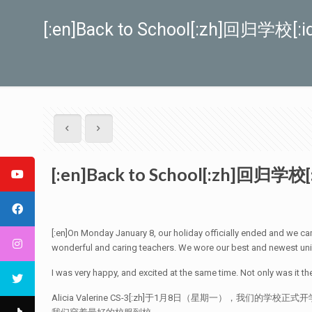
[:en]Back to School[:zh]回归学校[:id
[:en]Back to School[:zh]回归学校[:i
[:en]On Monday January 8, our holiday officially ended and we ca
wonderful and caring teachers. We wore our best and newest unif
I was very happy, and excited at the same time. Not only was it th
Alicia Valerine CS-3[:zh]于1月8日（星期