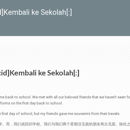
]Kembali ke Sekolah[:]
d]Kembali ke Sekolah[:]
me back to school. We met with all our beloved friends that we haven’t seen f
orms on the first day back to school.
e first day of school, but my friends gave me souvenirs from their travels.
一），我们的学校正式开学。而，我们就回归学校。我们与我们两个星期没见面的朋友再次见