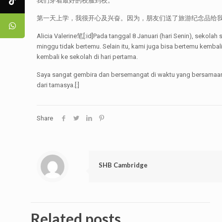
我们穿着最好的校服到校。
第一天上学，我很开心及兴奋。因为，朋友们送了旅游纪念品给
Alicia Valerine笔[:id]Pada tanggal 8 Januari (hari Senin), sekol
minggu tidak bertemu. Selain itu, kami juga bisa bertemu kemb
kembali ke sekolah di hari pertama.
Saya sangat gembira dan bersemangat di waktu yang bersamaan. 
dari tamasya.[:]
Share
SHB Cambridge
Related posts