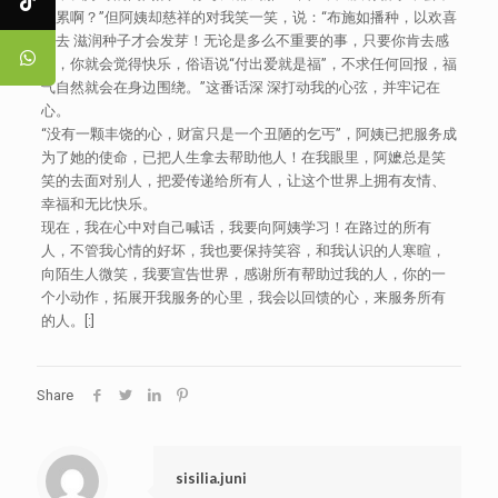
会累啊？”但阿姨却慈祥的对我笑一笑，说：“布施如播种，以欢喜
心去 滋润种子才会发芽！无论是多么不重要的事，只要你肯去感
受，你就会觉得快乐，俗语说“付出爱就是福”，不求任何回报，福
气自然就会在身边围绕。”这番话深 深打动我的心弦，并牢记在
心。
“没有一颗丰饶的心，财富只是一个丑陋的乞丐”，阿姨已把服务成
为了她的使命，已把人生拿去帮助他人！在我眼里，阿嬷总是笑
笑的去面对别人，把爱传递给所有人，让这个世界上拥有友情、
幸福和无比快乐。
现在，我在心中对自己喊话，我要向阿姨学习！在路过的所有
人，不管我心情的好坏，我也要保持笑容，和我认识的人寒暄，
向陌生人微笑，我要宣告世界，感谢所有帮助过我的人，你的一
个小动作，拓展开我服务的心里，我会以回馈的心，来服务所有
的人。[:]
Share
sisilia.juni