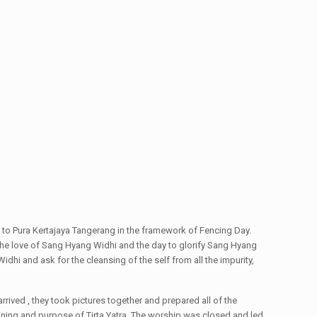
 to Pura Kertajaya Tangerang in the framework of Fencing Day.
or the love of Sang Hyang Widhi and the day to glorify Sang Hyang
idhi and ask for the cleansing of the self from all the impurity,
rived , they took pictures together and prepared all of the
meaning and purpose of Tirta Yatra. The worship was closed and led