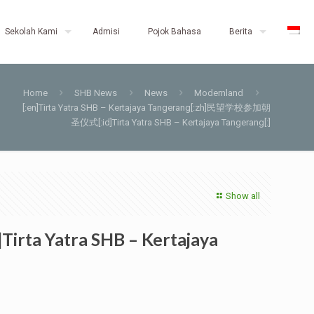
Sekolah Kami
Admisi
Pojok Bahasa
Berita
Home
SHB News
News
Modernland
[:en]Tirta Yatra SHB – Kertajaya Tangerang[:zh]民望学校参加朝
圣仪式[:id]Tirta Yatra SHB – Kertajaya Tangerang[:]
Show all
rta Yatra SHB – Kertajaya