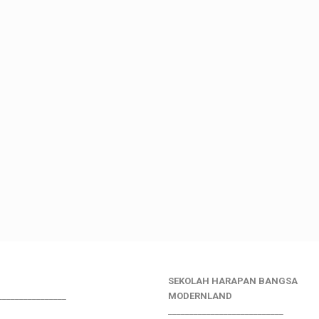
SEKOLAH HARAPAN BANGSA
________________
MODERNLAND
___________________________