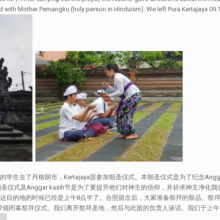
 with Mother Pemangku (holy person in Hinduism). We left Pura Kertajaya 09.1
学生去了丹格朗市，Kertajaya苗参加朝圣仪式。本朝圣仪式是为了纪念Angg
加朝圣仪式及Anggar kasih节是为了要提升他们对神主的信仰，并祈求神主净化
ya苗。到达目的地的时候已经是上午8点半了。合照留念后，大家准备祭拜的祭品。祭
isna同学带领闭幕祭拜仪式。我们离开祭拜圣地，然后与此苗的负责人谈话。我们于