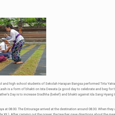
ool and high school students of Sekolah Harapan Bangsa performed Tirta Yatra
gar Kasih is a form of bhakti on Ista Dewata (a good day to celebrate and beg f
Father's Day is to increase Sradhha (belief) and bhakti against Ida Sang Hyang W
 at 08.00. The Entourage arrived at the destination around 08.30. When they ar
de XII ). After carrying out the prayer, the teacher gave directions about the 