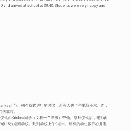
0 and arrived at school at 09.40. Students were very happy and
ar kasih节。朝圣仪式进行的时候，所有人去了圣地取圣水。而，
我们的罪过。
拜仪式由Krishna同学（文科十二年级）带领。祭拜仪式后，老师向
上午9点15分返回学校。到到学校上午9点半。所有的学生很开心并返