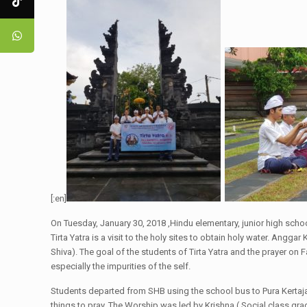
[:en]
On Tuesday, January 30, 2018 ,Hindu elementary, junior high sch
Tirta Yatra is a visit to the holy sites to obtain holy water. Ang
Shiva). The goal of the students of Tirta Yatra and the prayer on 
especially the impurities of the self.
Students departed from SHB using the school bus to Pura Kertajaya
things to pray. The Worship was led by Krishna ( Social class gra