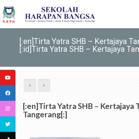
[:en]Tirta Yatra SHB – Kerta
[:id]Tirta Yatra SHB – Kertajaya Ta
[:en]Tirta Yatra SHB – Kertaj
Tangerang[:]