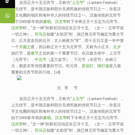
农历正月十五元宵节，又称为“
上元节
”（Lantern Festival），
上元佳节，是中国汉族和部分兄弟民族的传统节日之一，亦是汉
字文化圈的地区和海外华人的传统节日之一。汉族传统的元宵节
始于2000多年前的
秦朝
。
汉文帝
时下令将正月十五定为元宵节。
汉武帝
时，“太一神”的祭祀活动定在正月十五。（太一：主宰宇宙
一切之神）。
司马迁
创建“太初历”时，就已将元宵节确定为重大节
日。正月是农历的元月，古人称夜为“宵”，而十五日又是一年中第
一个
月圆之
夜，所以称正月十五为元宵节。又称为小正月、
元夕
或灯节，是
春节
之后的第一个重要节日。在汉族古俗中，上元节
（元宵节）﹑
中元节
（盂兰盆节）﹑下元节（水官节）合称三
元，都是非常传统重要的节日。吃元宵、
赏花灯
、
猜灯谜
是几项
重要的元宵节民间习俗。[:id]
元 宵 节
农历正月十五元宵节，又称为“
上元节
”（Lantern Festival），
上元佳节，是中国汉族和部分兄弟民族的传统节日之一，亦是汉
字文化圈的地区和海外华人的传统节日之一。汉族传统的元宵节
始于2000多年前的
秦朝
。
汉文帝
时下令将正月十五定为元宵节。
汉武帝
时，“太一神”的祭祀活动定在正月十五。（太一：主宰宇宙
一切之神）。
司马迁
创建“太初历”时，就已将元宵节确定为重大节