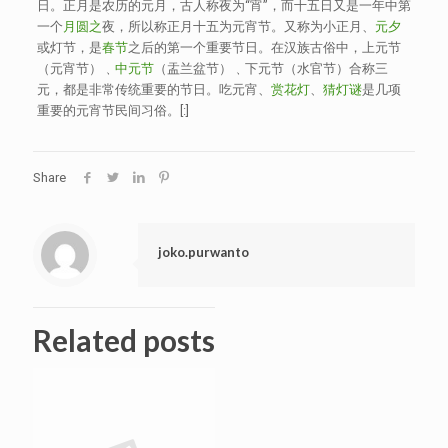
日。正月是农历的元月，古人称夜为“宵”，而十五日又是一年中第
一个
月圆之
夜，所以称正月十五为元宵节。又称为小正月、
元夕
或灯节，是
春节
之后的第一个重要节日。在汉族古俗中，上元节
（元宵节）﹑
中元节
（盂兰盆节）﹑下元节（水官节）合称三
元，都是非常传统重要的节日。吃元宵、
赏花灯
、
猜灯谜
是几项
重要的元宵节民间习俗。[:]
Share
joko.purwanto
Related posts