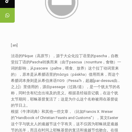
[:en]
法语的Pâque（高原节），源于大众化拉丁语里的pascha，自教
堂拉丁语的Pascha转换而来（由于pascua（nourriture，食物）一
词的影响，从pascere（paître，喂食、放养）这个拉丁动词里来
的），原本是从希腊语里的πάσχα（páskha）借用而来，而这个
希腊词本身则是从希伯来语פסח（Pessa'h，超越[par-dessus由…
之上]）里借用的，源自passage（过路/道），是一个犹太节的名
称，同时含有纪念出埃及的意义。根据圣经福音记载，在这个犹
太节期间，耶稣基督复活了；这是为什么这个名称被用在基督徒
的节日上。
根据《牛津词典》和其他一些文章，（比如Francis X. Weiser
的“Handbook of Christian Feasts and Customs”），英文Easter
这个字与犹太人的逾越节这个字有关，这不仅因为耶稣就是逾越
节的羔羊，而且在时间上耶稣基督的复活和逾越节也吻合。在很