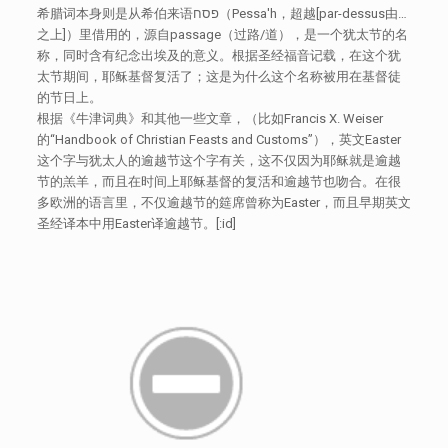
希腊词本身则是从希伯来语פסח（Pessa'h，超越[par-dessus由…
之上]）里借用的，源自passage（过路/道），是一个犹太节的名
称，同时含有纪念出埃及的意义。根据圣经福音记载，在这个犹
太节期间，耶稣基督复活了；这是为什么这个名称被用在基督徒
的节日上。
根据《牛津词典》和其他一些文章，（比如Francis X. Weiser
的“Handbook of Christian Feasts and Customs”），英文Easter
这个字与犹太人的逾越节这个字有关，这不仅因为耶稣就是逾越
节的羔羊，而且在时间上耶稣基督的复活和逾越节也吻合。在很
多欧洲的语言里，不仅逾越节的筵席曾称为Easter，而且早期英文
圣经译本中用Easter译逾越节。[:id]