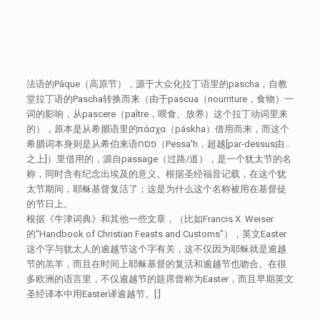
法语的Pâque（高原节），源于大众化拉丁语里的pascha，自教
堂拉丁语的Pascha转换而来（由于pascua（nourriture，食物）一
词的影响，从pascere（paître，喂食、放养）这个拉丁动词里来
的），原本是从希腊语里的πάσχα（páskha）借用而来，而这个
希腊词本身则是从希伯来语פסח（Pessa'h，超越[par-dessus由…
之上]）里借用的，源自passage（过路/道），是一个犹太节的名
称，同时含有纪念出埃及的意义。根据圣经福音记载，在这个犹
太节期间，耶稣基督复活了；这是为什么这个名称被用在基督徒
的节日上。
根据《牛津词典》和其他一些文章，（比如Francis X. Weiser
的“Handbook of Christian Feasts and Customs”），英文Easter
这个字与犹太人的逾越节这个字有关，这不仅因为耶稣就是逾越
节的羔羊，而且在时间上耶稣基督的复活和逾越节也吻合。在很
多欧洲的语言里，不仅逾越节的筵席曾称为Easter，而且早期英文
圣经译本中用Easter译逾越节。[:]