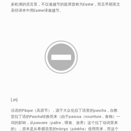
多欧洲的语言里，不仅逾越节的筵席曾称为Easter，而且早期英文
圣经译本中用Easter译逾越节。
[:zh]
法语的Pâque（高原节），源于大众化拉丁语里的pascha，自教
堂拉丁语的Pascha转换而来（由于pascua（nourriture，食物）一
词的影响，从pascere（paître，喂食、放养）这个拉丁动词里来
的），原本是从希腊语里的πάσχα（páskha）借用而来，而这个