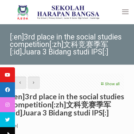
[:en]3rd place in the social studies
competition[:zh]文科竞赛季军
[:id]Juara 3 Bidang studi IPS[:]
Show all
[:en]3rd place in the social studies
competition[:zh]文科竞赛季军
[:id]Juara 3 Bidang studi IPS[:]
[:en]