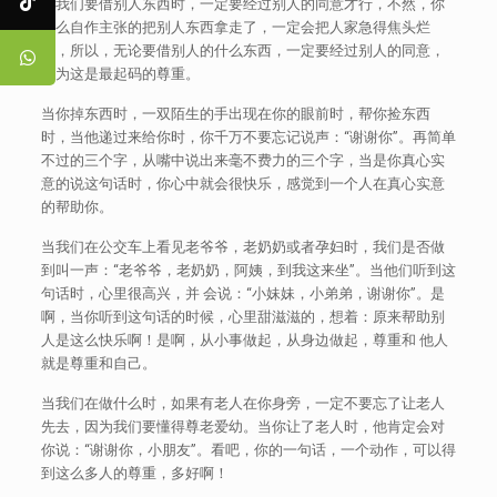
当我们要借别人东西时，一定要经过别人的同意才行，不然，你
这么自作主张的把别人东西拿走了，一定会把人家急得焦头烂
耳，所以，无论要借别人的什么东西，一定要经过别人的同意，
因为这是最起码的尊重。
当你掉东西时，一双陌生的手出现在你的眼前时，帮你捡东西
时，当他递过来给你时，你千万不要忘记说声：“谢谢你”。再简单
不过的三个字，从嘴中说出来毫不费力的三个字，当是你真心实
意的说这句话时，你心中就会很快乐，感觉到一个人在真心实意
的帮助你。
当我们在公交车上看见老爷爷，老奶奶或者孕妇时，我们是否做
到叫一声：“老爷爷，老奶奶，阿姨，到我这来坐”。当他们听到这
句话时，心里很高兴，并 会说：“小妹妹，小弟弟，谢谢你”。是
啊，当你听到这句话的时候，心里甜滋滋的，想着：原来帮助别
人是这么快乐啊！是啊，从小事做起，从身边做起，尊重和 他人
就是尊重和自己。
当我们在做什么时，如果有老人在你身旁，一定不要忘了让老人
先去，因为我们要懂得尊老爱幼。当你让了老人时，他肯定会对
你说：“谢谢你，小朋友”。看吧，你的一句话，一个动作，可以得
到这么多人的尊重，多好啊！