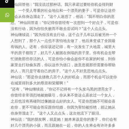
神仙回答他：“我没说过那种话。我只承诺过要给你机会得到财
富、一个受人尊重的社会地位和一个漂亮的妻子，可是你让这些
机会从你身边溜走了。”这个人迷惑了，他说：“我不明白你的意
思。”神仙回答道：“你记得你曾经有一次想到一个好点子，可是你
没有行动，因为你怕失败而不敢去尝试吗？”这个人点点头。
神仙继续说：“因为你没有去行动，这个点子几年以后被另外一个
人想到了，那个人一点也不害怕地去做了，他后来变成了全国最
有钱的人。还有，你应该还记得，有一次发生了大地震，城里大
半的房子都毁了，好几千人被困在倒塌的房子里。你有机会去帮
忙拯救那些存活的人，可是你怕小偷会趁你不在家的时候，到你
家里去打劫偷东西，你以这作为借口，故意忽视那些需要你帮助
的人，而只是守着自己的房子。”这个人不好意思地点点头。
神仙说：“那是你去拯救几百个人的好机会，而那个机会可以使你
在城里得到多大的尊崇和荣耀啊！”
“还有，”神仙继续说，“你记不记得有一个头发乌黑的漂亮女子，
你曾经非常强烈地被她吸引，你从来不曾这么喜欢过一个女人，
之后也没有再碰到过像她这么好的女人。可是你想她不可能会喜
欢你，更不可能会答应跟你结婚，你因为害怕被拒绝，就让她从
你身旁溜走了。 ”这个人又点点头，这次他流下了眼泪。
神仙说：“我的朋友啊，就是她！她本来该是你的妻子，你们会有
好几个漂亮的小孩，而且跟她在一起，你的人生将会有许许多多