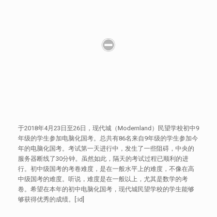
于2018年4月23日至26日，现代城（Modernland）民望学校初中9
年级的学生参加电脑化国考。总共有86名来自9年级的学生参加今
年的电脑化国考。考试第一天进行中，发生了一些阻碍，中央的
服务器断线了30分钟。虽然如此，隔天的考试过程已顺利的进
行。初中级国考的考卷难度，是在一般水平上的难度，不像在高
中级国考的难度。听说，难度是在一般以上，尤其是数学的考
卷。希望在本年的初中电脑化国考，现代城民望学校的学生能够
够获得优秀的成绩。[:id]