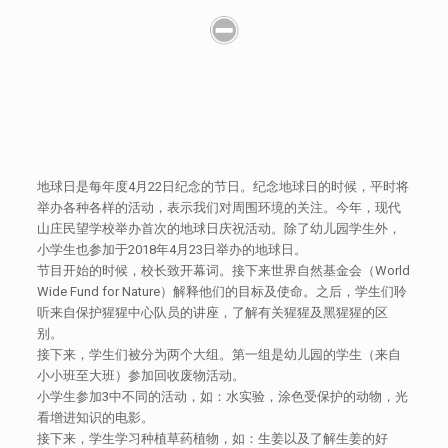
地球日是每年度4月22日纪念的节日。纪念地球日的时候，平时将
举办各种各样的活动，表示我们对周围环境的关注。今年，现代
山庄民望学校举办首次的地球日庆祝活动。除了幼儿园学生外，
小学生也参加于2018年4月23日举办的地球日。
节目开始的时候，校长致开幕词。接下来世界自然基金会（World
Wide Fund for Nature）解释他们的目标及使命。之后，学生们聆
听来自保护猩猩中心队员的讲座，了解有关猩猩及黑猩猩的区
别。
接下来，学生们被分为两个大组。第一组是幼儿园的学生（来自
小小班至大班）参加回收废物活动。
小学生参加3中不同的活动，如：水实验，涂色受保护的动物，光
看增进知识的电影。
接下来，学生学习种植草药植物，如：生姜以及了解生姜的好