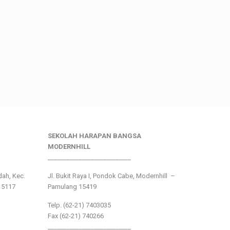
SEKOLAH HARAPAN BANGSA
MODERNHILL
___________________________
ndah, Kec.
Jl. Bukit Raya I, Pondok Cabe, Modernhill –
15117
Pamulang 15419
Telp. (62-21) 7403035
Fax (62-21) 740266
___________________________