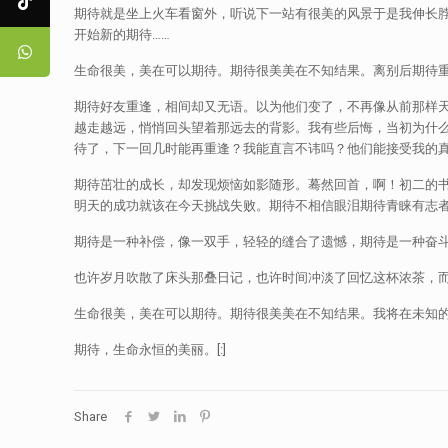
期待就是坐上火车看窗外，听说下一站有很美的风景于是我伸长
开始新的期待……
生命很美，美在可以期待。期待很美美在不知结果。离别后期待
期待好友重逢，相间却又无语。以为他们变了，不再像从前那样
越走越远，悄悄回头望着那远去的背影。我有些后悔，当初为什
待了，下一回几时能再重逢？我能直言不讳吗？他们能接受我的
期待茁壮的成长，却发现烦恼如影随形。蓦然回首，啊！初二的
明天的成功就该在今天挑战失败。期待不相信眼泪期待青睐有志
期待是一种补偿，像一双手，轻轻的缝合了遗憾，期待是一种奋
也许岁月吹散了床头那叠日记，也许时间冲淡了回忆这杯浓茶，
生命很美，美在可以期待。期待很美美在不知结果。我将在未知
期待，生命永恒的美丽。[:]
Share