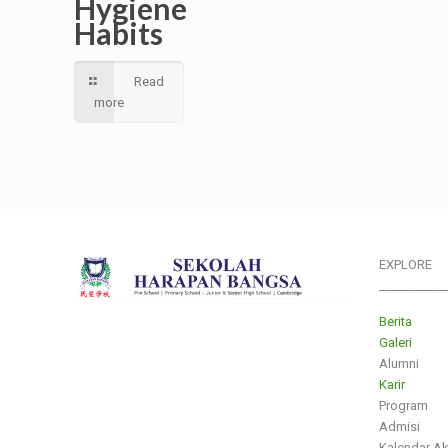
Hygiene
Habits
Read
more
EXPLORE
___________
Berita
Galeri
Alumni
Karir
Program
Admisi
Kalendar A