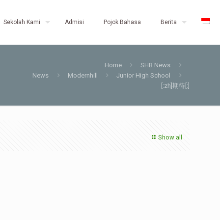
Sekolah Kami
Admisi
Pojok Bahasa
Berita
Home
SHB News
News
Modernhill
Junior High School
[:zh]期待[:]
Show all