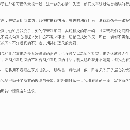
脖子往外看可惜风景很一般，这一刻的心情叫失望，然而火车驶过站台继续前行
重逢，失败后期待成功，悲伤时期待快乐，失去时期待拥有，期待就像是一跟桅
天真，也许是我变了，变的保守和顽固。实现相交的那一瞬，才发现我们之间陌
么不说几句真心话呢？为什么不呢？即使一切都已成为昨天，即使一切都不再如
真诚吗？不知道真的不知道。期待如蓝天般美丽。
书包如此沉重也许是无法逃避的责任，也许是父母老师的期望，也许这就是人生
者，左肩担着期待的苦涩右肩担着期待的甘甜，明天也许我并不清楚，但我会在
斗，它将用不眷顾坐享其成的人，期待是一种欣慰，像一阵春风吹开了眉心的忧
而我早已抛开了所有的遗憾与失望。轻轻翻过这一页我将在新的一页上写下新的
的期待中憧憬奋斗追求。