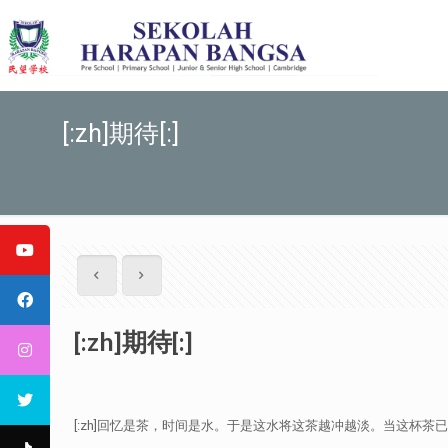
[:zh]期待[:]
[:zh]期待[:]
[:zh]回忆是茶，时间是水。于是这水将这茶越冲越淡。当这杯