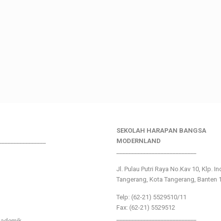
SEKOLAH HARAPAN BANGSA
________________
MODERNLAND
___________________________
Jl. Pulau Putri Raya No.Kav 10, Klp. I
Tangerang, Kota Tangerang, Banten 
Telp: (62-21) 5529510/11
Fax: (62-21) 5529512
___________________________
kademik