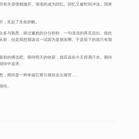
所有失望便都抛开。渐渐的成为回忆。回忆又被时间冲淡。我将
杆，支起了生命的帆。
生多与熟悉，挨过尴尬的分分秒秒，一句淡淡的再见说出。彼此
从前，但是我想我该试一试因为是朋友啊。于是留下的就只有期
最初的搏击吧。期待明天的收获，就应该在今天挥洒汗水。期待
期待中追求。
愁，期待是一种幸福它将引领你走出痛苦……
期待。