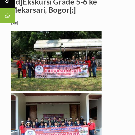
[:id]Ekskursi Grade 5-6 ke
Mekarsari, Bogor[:]
[:en]