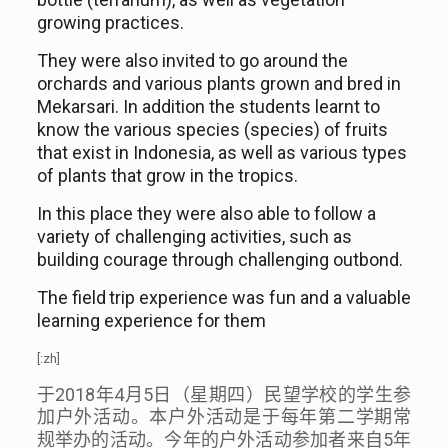
growing practices.
They
we
re also invited to go around the
orchards and various plants grown and bred in
Mekarsari. In addition the students learn
t
to
know the various species (species) of fruits
that exist in Indonesia, as well as various types
of plants that grow in the tropics.
In this place they
were
also able to follow a
variety of challenging activities,
such as
building
courage through
challenging
outbond.
The field
trip experience
was
fun and a valuable
learning experience for them
[:zh]
2018
4
5
于
年
月
日（星期四）民望学校的学生参
加户外活动。本户外活动是于每年第二学期常
5
规举办的活动。今年的户外活动参加者来自
年