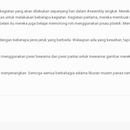
ang kegiatan yang akan dilakukan sepanjang hari dalam Assembly singkat. Me
las untuk melakukan beberapa kegiatan. Kegiatan pertama, mereka membuat r
lain itu mereka juga belajar memotong roti menggunakan pisau plastik. Mer
 dengan beberapa jenis jeruk yang berbeda. Walaupun ada yang kesulitan, tap
swi menggunakan pasir bewarna dan pasir pantai untuk mewarnai gambar mer
 menyenangkan. Semoga semua berbahagia selama liburan musim panas nant