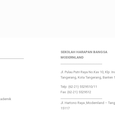
SEKOLAH HARAPAN BANGSA
________________
MODERNLAND
___________________________
Jl. Pulau Putri Raya No.Kav 10, Klp. I
Tangerang, Kota Tangerang, Banten 
Telp: (62-21) 5529510/11
Fax: (62-21) 5529512
___________________________
kademik
Jl. Hartono Raya ,Modernland – Tan
15117