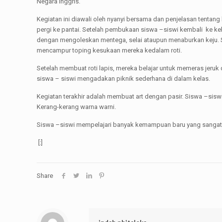
Negara Inggris.
Kegiatan ini diawali oleh nyanyi bersama dan penjelasan tent
pergi ke pantai. Setelah pembukaan siswa –siswi kembali ke ke
dengan mengoleskan mentega, selai ataupun menaburkan keju. Se
mencampur toping kesukaan mereka kedalam roti.
Setelah membuat roti lapis, mereka belajar untuk memeras jeruk
siswa – siswi mengadakan piknik sederhana di dalam kelas.
Kegiatan terakhir adalah membuat art dengan pasir. Siswa –si
Kerang-kerang warna warni.
Siswa –siswi mempelajari banyak kemampuan baru yang sangat
[:]
Share