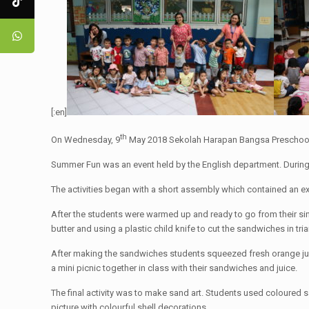
[:en]
th
On Wednesday, 9
May 2018 Sekolah Harapan Bangsa Preschool
Summer Fun was an event held by the English department. During th
The activities began with a short assembly which contained an exp
After the students were warmed up and ready to go from their sing
butter and using a plastic child knife to cut the sandwiches in t
After making the sandwiches students squeezed fresh orange juice
a mini picnic together in class with their sandwiches and juice.
The final activity was to make sand art. Students used coloured 
picture with colourful shell decorations.