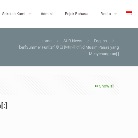
Sekolah Kami
Admisi
Pojok Bahasa
Berita
Home
SHB News
English
[:en]Summer Fun[:zh]夏日趣味活动[:id]Musim Panas yang
Menyenangkan[:]
Show all
:]