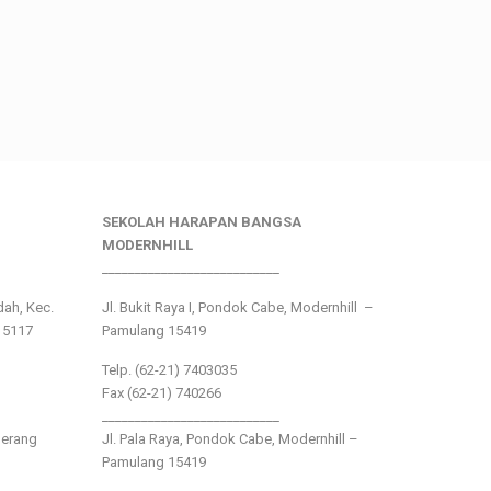
SEKOLAH HARAPAN BANGSA
MODERNHILL
___________________________
ndah, Kec.
Jl. Bukit Raya I, Pondok Cabe, Modernhill –
15117
Pamulang 15419
Telp. (62-21) 7403035
Fax (62-21) 740266
___________________________
gerang
Jl. Pala Raya, Pondok Cabe, Modernhill –
Pamulang 15419