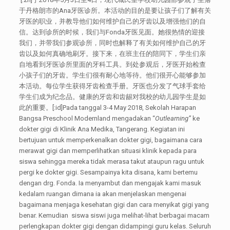
于丹格朗市的Ana牙医诊所。本活动的目的是要让孩子们了解有关
牙医的职业，并教导他们如何维护自己的牙齿以及增强他们的自
信。达到诊所的时候，我们与Fonda牙医见面。她很热情的迎接
我们，并带我们参观诊所，同时也解释了有关如何维护自己的牙
齿以及如何真确地刷牙。接下来，在班主任的陪同下，学生们亲
自地看到牙医诊所里面的牙科工具。到处参观后，牙医开始检查
小孩子们的牙齿。学生们很有耐心地等待。他们很开心能够参加
本活动。每位学生获得牙齿检查手册。牙医也分发了气球手套给
学生们成为纪念品。健康的牙齿和齿龈对我校的幼儿园学生是如
此的重要。
[:id]
Pada tanggal 3-4 May 2018, Sekolah Harapan
Bangsa Preschool Modernland mengadakan “
Outlearning”
ke
dokter gigi di Klinik Ana Medika, Tangerang. Kegiatan ini
bertujuan untuk memperkenalkan dokter gigi, bagaimana cara
merawat gigi dan memperlihatkan situasi klinik kepada para
siswa sehingga mereka tidak merasa takut ataupun ragu untuk
pergi ke dokter gigi. Sesampainya kita disana, kami bertemu
dengan drg. Fonda. Ia menyambut dan mengajak kami masuk
kedalam ruangan dimana ia akan menjelaskan mengenai
bagaimana menjaga kesehatan gigi dan cara menyikat gigi yang
benar. Kemudian siswa siswi juga melihat-lihat berbagai macam
perlengkapan dokter gigi dengan didampingi guru kelas. Seluruh