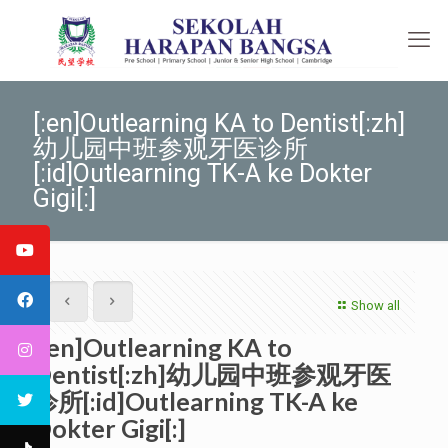
[:en]Outlearning KA to Dentist[:zh]
幼儿园中班参观牙医诊所
[:id]Outlearning TK-A ke Dokter
Gigi[:]
Show all
[:en]Outlearning KA to
Dentist[:zh]幼儿园中班参观牙医
诊所[:id]Outlearning TK-A ke
Dokter Gigi[:]