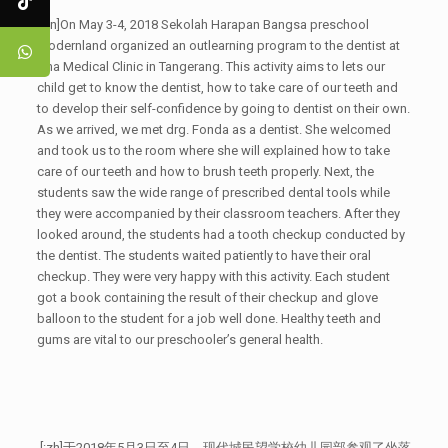
[:en]
On May 3-4, 2018 Sekolah Harapan Bangsa preschool
Modernland organized an outlearning program to the dentist at
Ana Medical Clinic in Tangerang. This activity aims to
lets our
child get to know the dentist
,
how to take care of our teeth and
to develop their self-confidence by going to dentist on their own.
As we arrived, we met drg. Fonda as a dentist. She welcomed
and took us to the room where she will explained how to take
care of our teeth and how to brush teeth properly. Next, the
students saw the wide range of prescribed dental tools while
they were accompanied by their classroom teachers. After they
looked around, the students had a tooth checkup conducted by
the dentist. The students waited patiently to have their oral
checkup. They were very happy with this activity. Each student
got a book containing the result of their checkup and glove
balloon to the student for a job well done.
Healthy teeth and
gums are vital to our preschooler’s general health.
[:zh]
于2018年5月3日至4日，现代城民望学校幼儿园部参观了坐落