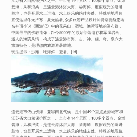
江苏省大自然保护区之一。全市有14个景区，100多个景点。金滩
碧海，风和浪柔，是连云港沐浴大海、尝海鲜、度假观光的避暑
胜地，也是开展水上运动、水上娱乐的绝佳去处。特殊的地理位
置使这里冬无严寒，夏无酷暑, 众多旅游产品设计师特别提醒您著
名神话小说《西游记》中的花果山，宿城、渔湾等地的瀑布群，
中国最早的佛教造像，距今5000年的原始部落遗存将军崖岩画、
迷人的海滨风情，构成了连云港市海、古、神、幽、奇、泉六大
旅游特色，是理想的旅游避暑胜地。
玩法提示：沙滩、吃海鲜、避暑。[:id]
连云港市依山傍海，兼容南北气候，是中国49个重点旅游城市和
江苏省大自然保护区之一。全市有14个景区，100多个景点。金滩
碧海，风和浪柔，是连云港沐浴大海、尝海鲜、度假观光的避暑
胜地，也是开展水上运动、水上娱乐的绝佳去处。特殊的地理位