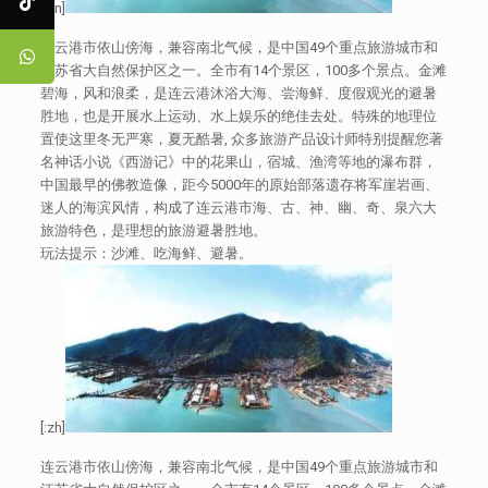
[:en]
连云港市依山傍海，兼容南北气候，是中国49个重点旅游城市和
江苏省大自然保护区之一。全市有14个景区，100多个景点。金滩
碧海，风和浪柔，是连云港沐浴大海、尝海鲜、度假观光的避暑
胜地，也是开展水上运动、水上娱乐的绝佳去处。特殊的地理位
置使这里冬无严寒，夏无酷暑, 众多旅游产品设计师特别提醒您著
名神话小说《西游记》中的花果山，宿城、渔湾等地的瀑布群，
中国最早的佛教造像，距今5000年的原始部落遗存将军崖岩画、
迷人的海滨风情，构成了连云港市海、古、神、幽、奇、泉六大
旅游特色，是理想的旅游避暑胜地。
玩法提示：沙滩、吃海鲜、避暑。
[:zh]
连云港市依山傍海，兼容南北气候，是中国49个重点旅游城市和