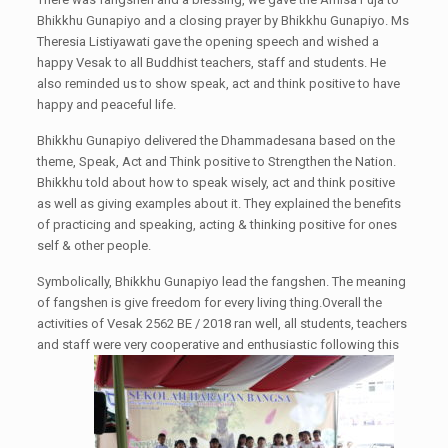
Bhikkhu Gunapiyo and a closing prayer by Bhikkhu Gunapiyo. Ms
Theresia Listiyawati gave the opening speech and wished a
happy Vesak to all Buddhist teachers, staff and students. He
also reminded us to show speak, act and think positive to have
happy and peaceful life.
Bhikkhu Gunapiyo delivered the Dhammadesana based on the
theme, Speak, Act and Think positive to Strengthen the Nation.
Bhikkhu told about how to speak wisely, act and think positive
as well as giving examples about it. They explained the benefits
of practicing and speaking, acting & thinking positive for ones
self & other people.
Symbolically, Bhikkhu Gunapiyo lead the fangshen. The meaning
of fangshen is give freedom for every living thing.Overall the
activities of Vesak 2562 BE / 2018 ran well, all students, teachers
and staff were very cooperative and enthusiastic following this