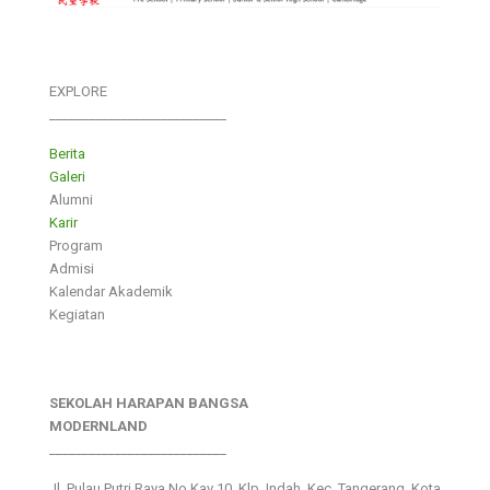
EXPLORE
___________________________
Berita
Galeri
Alumni
Karir
Program
Admisi
Kalendar Akademik
Kegiatan
SEKOLAH HARAPAN BANGSA
MODERNLAND
___________________________
Jl. Pulau Putri Raya No.Kav 10, Klp. Indah, Kec. Tangerang, Kota