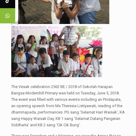
[:en]
The Vesak celebration 2562 BE / 2018 of Sekolah Harapan
Bangsa Modernhill Primary was held on Tuesday, June 5, 2018.
The event was filled with various events including an Pindapata,
an opening speech from Ms Theresia Listiyawati, reading of the
dhammapada, performances. PG sang ‘Selamat Hari Waisak’, KA
sang Happy Waisak Day, KB 1 sang ‘Selamat Datang Pangeran
Siddharta’ and KB 2 sang ‘Cik Cik Bung’.
There was fangshen and a blessing, we gave the Amisa Puja to