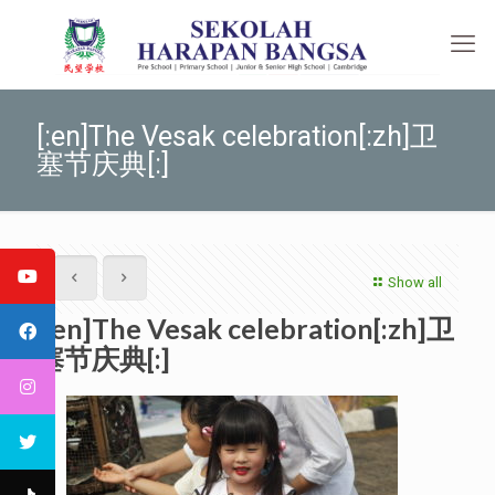
[:en]The Vesak celebration[:zh]卫
塞节庆典[:]
Show all
[:en]The Vesak celebration[:zh]卫
塞节庆典[:]