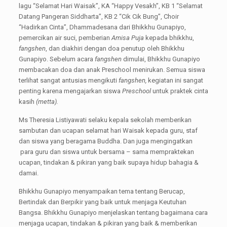
lagu “Selamat Hari Waisak”, KA “Happy Vesakh”, KB 1 “Selamat
Datang Pangeran Siddharta”, KB 2 “Cik Cik Bung”, Choir
“Hadirkan Cinta”, Dhammadesana dari Bhikkhu Gunapiyo,
pemercikan air suci, pemberian
Amisa Puja
kepada bhikkhu,
fangshen
, dan diakhiri dengan doa penutup oleh Bhikkhu
Gunapiyo. Sebelum acara
fangshen
dimulai, Bhikkhu Gunapiyo
membacakan doa dan anak Preschool menirukan. Semua siswa
terlihat sangat antusias mengikuti
fangshen,
kegiatan ini sangat
penting karena mengajarkan siswa
Preschool
untuk praktek cinta
kasih
(metta).
Ms Theresia Listiyawati selaku kepala sekolah memberikan
sambutan dan ucapan selamat hari Waisak kepada guru, staf
dan siswa yang beragama Buddha. Dan juga mengingatkan
para guru dan siswa untuk bersama – sama mempraktekan
ucapan, tindakan & pikiran yang baik supaya hidup bahagia &
damai.
Bhikkhu Gunapiyo menyampaikan tema tentang Berucap,
Bertindak dan Berpikir yang baik untuk menjaga Keutuhan
Bangsa. Bhikkhu Gunapiyo menjelaskan tentang bagaimana cara
menjaga ucapan, tindakan & pikiran yang baik & memberikan