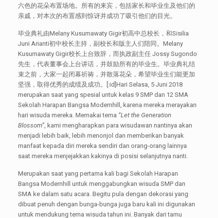
六色的花朵布置场地。所有的来宾，包括家长和毕业生及他们的
亲戚，对本次的布置感到惊讶并成功了吸引他们的目光。
毕业典礼由Melany Kusumawaty Gigir初高中总校长，和Sisilia
Juni Arianti初中校长主持，副校长和版主人们陪同。Melany
Kusumawaty Gigir校长上台致辞，而执政副主任 Jossy Sugondo
先生，代表董事会上台讲话，并鼓励所有的毕业生。毕业典礼结
束之前，大家一起闭幕祈祷，并散落花朵，希望毕业生们能更加
坚强，取得优秀的成绩及成功。[:id]Hari Selasa, 5 Juni 2018
merupakan saat yang spesial untuk kelas 9 SMP dan 12 SMA
Sekolah Harapan Bangsa Modernhill​, karena mereka merayakan
hari wisuda mereka. Memakai tema
“Let the Generation
Blossom”
, kami mengharapkan para wisudawan nantinya akan
menjadi lebih baik, lebih menonjol dan memberikan banyak
manfaat kepada diri mereka sendiri dan orang-orang lainnya
saat mereka menjejakkan kakinya di posisi selanjutnya nanti.
Merupakan saat yang pertama kali bagi Sekolah Harapan
Bangsa Modernhill untuk menggabungkan wisuda SMP dan
SMA ke dalam satu acara. Begitu pula dengan dekorasi yang
dibuat penuh dengan bunga-bunga juga baru kali ini digunakan
untuk mendukung tema wisuda tahun ini. Banyak dari tamu