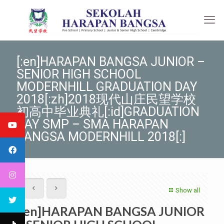
[:en]HARAPAN BANGSA JUNIOR –
SENIOR HIGH SCHOOL
MODERNHILL GRADUATION DAY
2018[:zh]2018现代山庄民望学校
初高中毕业典礼[:id]GRADUATION
DAY SMP – SMA HARAPAN
BANGSA MODERNHILL 2018[:]
Show all
[:en]HARAPAN BANGSA JUNIOR