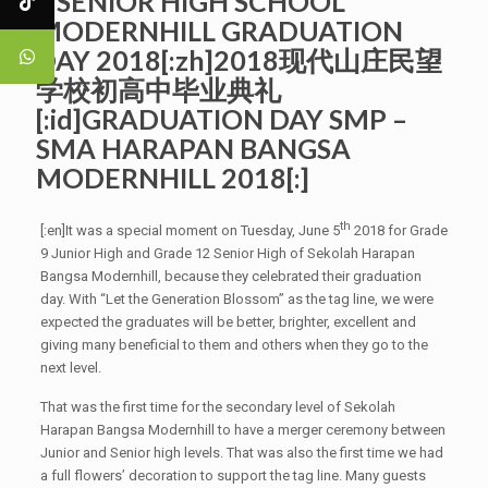
– SENIOR HIGH SCHOOL
MODERNHILL GRADUATION
DAY 2018[:zh]2018现代山庄民望
学校初高中毕业典礼
[:id]GRADUATION DAY SMP –
SMA HARAPAN BANGSA
MODERNHILL 2018[:]
th
[:en]It was a special moment on Tuesday, June 5
2018 for Grade
9 Junior High and Grade 12 Senior High of Sekolah Harapan
Bangsa Modernhill​, because they celebrated their graduation
day. With “Let the Generation Blossom” as the tag line, we were
expected the graduates will be better, brighter, excellent and
giving many beneficial to them and others when they go to the
next level.
That was the first time for the secondary level of Sekolah
Harapan Bangsa Modernhill to have a merger ceremony between
Junior and Senior high levels. That was also the first time we had
a full flowers’ decoration to support the tag line. Many guests