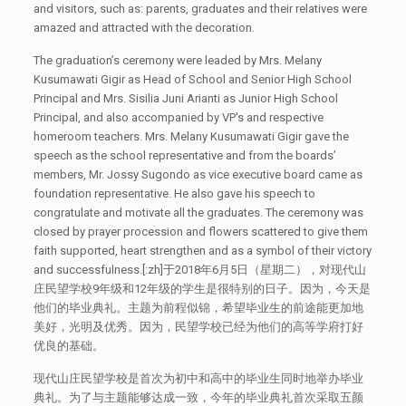
and visitors, such as: parents, graduates and their relatives were
amazed and attracted with the decoration.
The graduation’s ceremony were leaded by Mrs. Melany
Kusumawati Gigir as Head of School and Senior High School
Principal and Mrs. Sisilia Juni Arianti as Junior High School
Principal, and also accompanied by VP's and respective
homeroom teachers. Mrs. Melany Kusumawati Gigir gave the
speech as the school representative and from the boards’
members, Mr. Jossy Sugondo as vice executive board came as
foundation representative. He also gave his speech to
congratulate and motivate all the graduates. The ceremony was
closed by prayer procession and flowers scattered to give them
faith supported, heart strengthen and as a symbol of their victory
and successfulness.[:zh]于2018年6月5日（星期二），对现代山
庄民望学校9年级和12年级的学生是很特别的日子。因为，今天是
他们的毕业典礼。主题为前程似锦，希望毕业生的前途能更加地
美好，光明及优秀。因为，民望学校已经为他们的高等学府打好
优良的基础。
现代山庄民望学校是首次为初中和高中的毕业生同时地举办毕业
典礼。为了与主题能够达成一致，今年的毕业典礼首次采取五颜