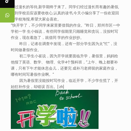
经过漫长的等待,新学期终于来了。同学们经过漫长而有趣的暑假,
回到学校后应该要收收心,认真的读书,今天小编分享了一份欢迎回
到学校海报,希望大家会喜欢。
“快开学了，不少同学来家里要借我的作业。”昨日，郑州市区一中
学初一学 生小钱说，有些同学假期里只顾睡觉和贪玩，没按时写
作业，现在着急了，就借同 学的作业抄抄。
昨日，记者在调查中发现，还有一部分学生因为太“忙”，没
时间做暑假作业。
初二学生小崔说，因为开学就要面临升学，暑假里，妈妈给
他报了英语、数学、 物理、化学4个预科班，“上午、晚上都要补
课，只有下午才能休息会儿，还要完 成补习老师留的家庭作业，
哪有时间写暑假作业啊。”
因为暑假里没能按时写作业，临近开学，不少学生慌了，开
始狂补作业，却错误 百出。[:zh]