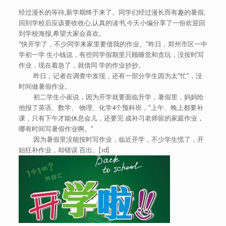
经过漫长的等待,新学期终于来了。同学们经过漫长而有趣的暑假,
回到学校后应该要收收心,认真的读书,今天小编分享了一份欢迎回
到学校海报,希望大家会喜欢。
“快开学了，不少同学来家里要借我的作业。”昨日，郑州市区一中
学初一学 生小钱说，有些同学假期里只顾睡觉和贪玩，没按时写
作业，现在着急了，就借同 学的作业抄抄。
昨日，记者在调查中发现，还有一部分学生因为太“忙”，没
时间做暑假作业。
初二学生小崔说，因为开学就要面临升学，暑假里，妈妈给
他报了英语、数学、 物理、化学4个预科班，“上午、晚上都要补
课，只有下午才能休息会儿，还要完 成补习老师留的家庭作业，
哪有时间写暑假作业啊。”
因为暑假里没能按时写作业，临近开学，不少学生慌了，开
始狂补作业，却错误 百出。[:id]