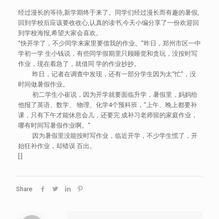
经过漫长的等待,新学期终于来了。同学们经过漫长而有趣的暑假,
回到学校后应该要收收心,认真的读书,今天小编分享了一份欢迎回
到学校海报,希望大家会喜欢。
“快开学了，不少同学来家里要借我的作业。”昨日，郑州市区一中
学初一学 生小钱说，有些同学假期里只顾睡觉和贪玩，没按时写
作业，现在着急了，就借同 学的作业抄抄。
昨日，记者在调查中发现，还有一部分学生因为太“忙”，没
时间做暑假作业。
初二学生小崔说，因为开学就要面临升学，暑假里，妈妈给
他报了英语、数学、 物理、化学4个预科班，“上午、晚上都要补
课，只有下午才能休息会儿，还要完 成补习老师留的家庭作业，
哪有时间写暑假作业啊。”
因为暑假里没能按时写作业，临近开学，不少学生慌了，开
始狂补作业，却错误 百出。
[:]
Share