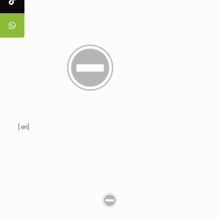
[:en]