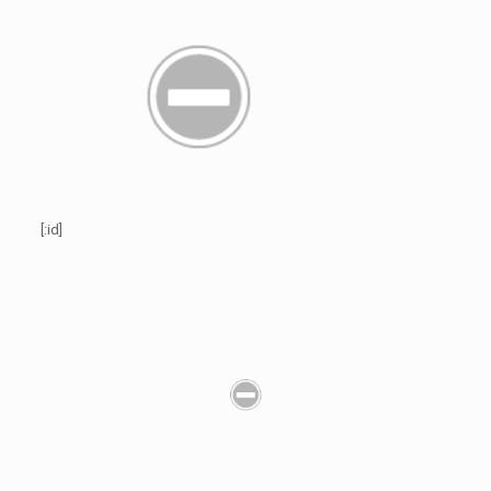
[:id]