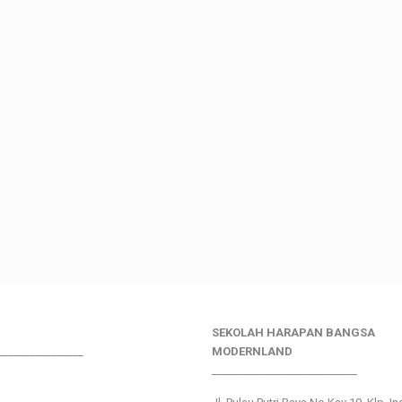
SEKOLAH HARAPAN BANGSA
________________
MODERNLAND
___________________________