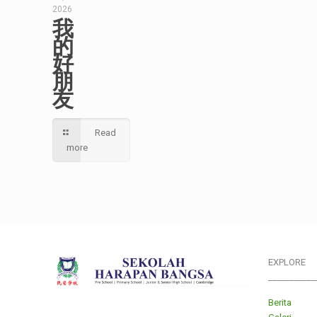
2026
我
的
好
朋
友
Read
more
EXPLORE
___________
Berita