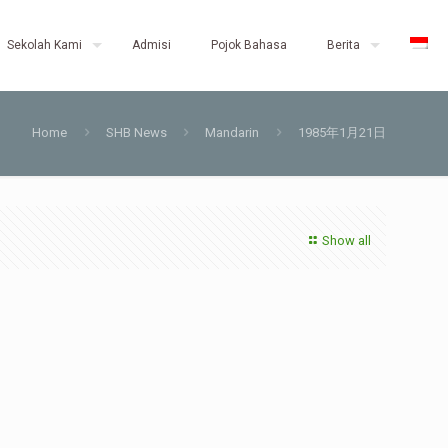
Sekolah Kami
Admisi
Pojok Bahasa
Berita
Home
SHB News
Mandarin
1985年1月21日
Show all