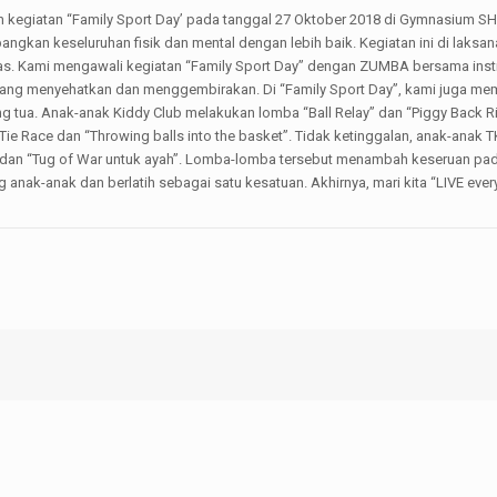
egiatan “Family Sport Day’ pada tanggal 27 Oktober 2018 di Gymnasium S
ngkan keseluruhan fisik dan mental dengan lebih baik. Kegiatan ini di lak
. Kami mengawali kegiatan “Family Sport Day” dengan ZUMBA bersama instrukt
yang menyehatkan dan menggembirakan. Di “Family Sport Day”, kami juga mem
 tua. Anak-anak Kiddy Club melakukan lomba “Ball Relay” dan “Piggy Back Ri
e Race dan “Throwing balls into the basket”. Tidak ketinggalan, anak-anak 
” dan “Tug of War untuk ayah”. Lomba-lomba tersebut menambah keseruan pa
anak-anak dan berlatih sebagai satu kesatuan. Akhirnya, mari kita “LIVE ev