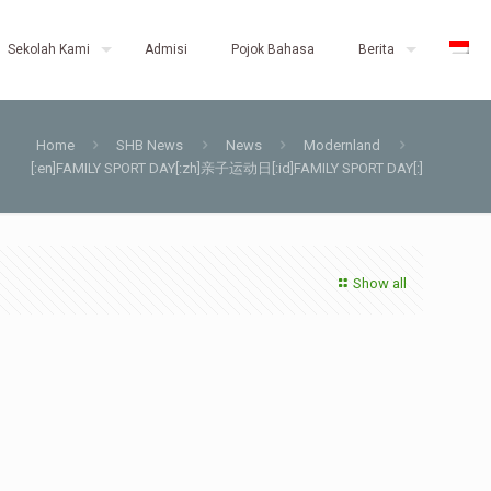
Sekolah Kami
Admisi
Pojok Bahasa
Berita
Home
SHB News
News
Modernland
[:en]FAMILY SPORT DAY[:zh]亲子运动日[:id]FAMILY SPORT DAY[:]
Show all