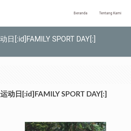
Beranda
Tentang Kami
动日[:id]FAMILY SPORT DAY[:]
子运动日[:id]FAMILY SPORT DAY[:]