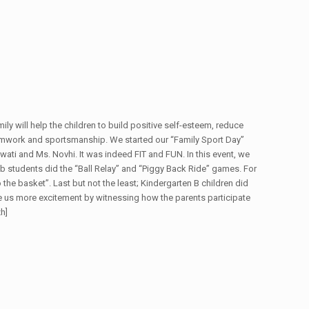
 will help the children to build positive self-esteem, reduce
teamwork and sportsmanship. We started our “Family Sport Day”
ti and Ms. Novhi. It was indeed FIT and FUN. In this event, we
ub students did the “Ball Relay” and “Piggy Back Ride” games. For
he basket”. Last but not the least; Kindergarten B children did
e us more excitement by witnessing how the parents participate
zh]