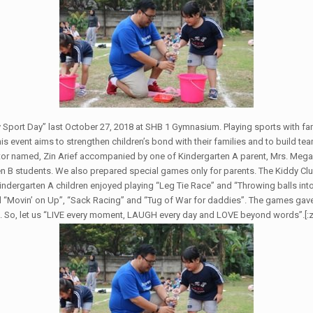
ort Day” last October 27, 2018 at SHB 1 Gymnasium. Playing sports with family
is event aims to strengthen children’s bond with their families and to build 
r named, Zin Arief accompanied by one of Kindergarten A parent, Mrs. Megawa
rten B students. We also prepared special games only for parents. The Kiddy Cl
dergarten A children enjoyed playing “Leg Tie Race” and “Throwing balls into t
ed “Movin’ on Up”, “Sack Racing” and “Tug of War for daddies”. The games gav
eam. So, let us “LIVE every moment, LAUGH every day and LOVE beyond words”.
[: