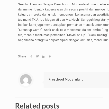
Sekolah Harapan Bangsa Preschool – Modernland nmengadakan k
dalam membentuk kepercayaan diri secara positif dan mengemba
keluarga mereka dan untuk membangun kerjasama dan sportivitas
tua murid TK A, Ibu Megawati dan Ms. Novhi. Sungguh kegiatan 
bahkan kami juga mempersiapkan permainan menarik untuk orang
“Dress-up Game”. Anak-anak TK A menikmati dalam lomba “Leg Ti
tua, mereka menikmati permainan “Movin’ on Up”, “Sack Racing
bagaimana orang tua berpartisipasi dengan antusias, mendukung 
Share
Preschool Modernland
Related posts