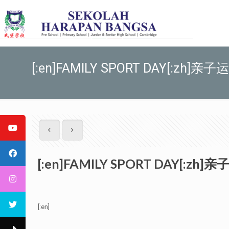
[:en]FAMILY SPORT DAY[:zh]亲子运
[:en]FAMILY SPORT DAY[:zh]亲
[:en]