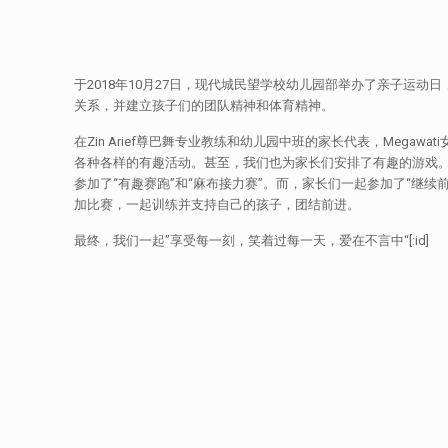
于2018年10月27日，现代城民望学校幼儿园部举办了亲子
关系，并建立孩子们的团队精神和体育精神。
在Zin Arief尊巴舞专业教练和幼儿园中班的家长代表，Meg
各种各样的有趣活动。甚至，我们也为家长们安排了有趣的游戏。小
参加了“有趣赛跑”和“麻布接力赛”。而，家长们一起参加了“继
加比赛，一起训练并支持自己的孩子，团结前进。
最终，我们一起”享受每一刻，笑着过每一天，爱在不言中“[:id]