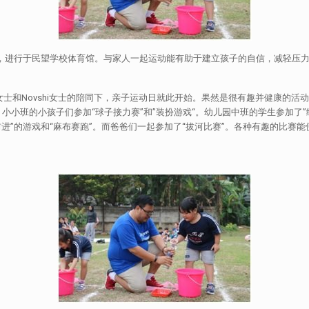
运动日，进行于民望学校体育馆。与家人一起运动能有助于建立孩子的自信，减轻
awati女士和Novshi女士的陪同下，亲子运动日就此开始。果然是很有趣并健
小班的小孩子们参加“球子接力赛”和”装扮游戏“。幼儿园中班的学生参加了”
续前进”的游戏和“麻布赛跑”。而爸爸们一起参加了“拔河比赛”。各种有趣的比