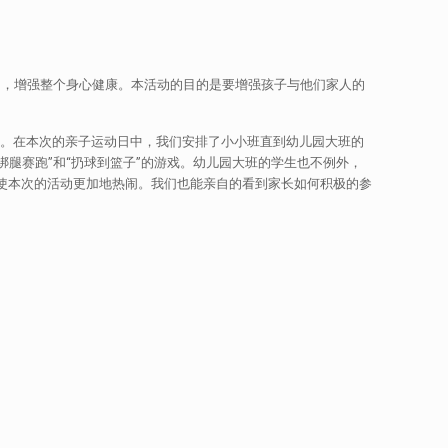
压力，增强整个身心健康。本活动的目的是要增强孩子与他们家人的
康的活动。在本次的亲子运动日中，我们安排了小小班直到幼儿园大班的
绑腿赛跑”和“扔球到篮子”的游戏。幼儿园大班的学生也不例外，
赛能使本次的活动更加地热闹。我们也能亲自的看到家长如何积极的参