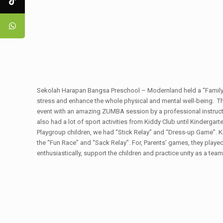
Sekolah Harapan Bangsa Preschool – Modernland held a “Family Sp
stress and enhance the whole physical and mental well-being. Th
event with an amazing ZUMBA session by a professional instructo
also had a lot of sport activities from Kiddy Club until Kinderga
Playgroup children, we had “Stick Relay” and “Dress-up Game”. Kin
the “Fun Race” and “Sack Relay”. For, Parents’ games, they play
enthusiastically, support the children and practice unity as a t