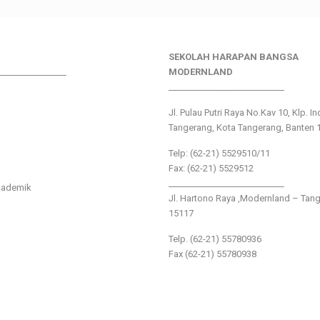
SEKOLAH HARAPAN BANGSA
________________
MODERNLAND
___________________________
Jl. Pulau Putri Raya No.Kav 10, Klp. I
Tangerang, Kota Tangerang, Banten 
Telp: (62-21) 5529510/11
Fax: (62-21) 5529512
___________________________
kademik
Jl. Hartono Raya ,Modernland – Tan
15117
Telp. (62-21) 55780936
Fax (62-21) 55780938