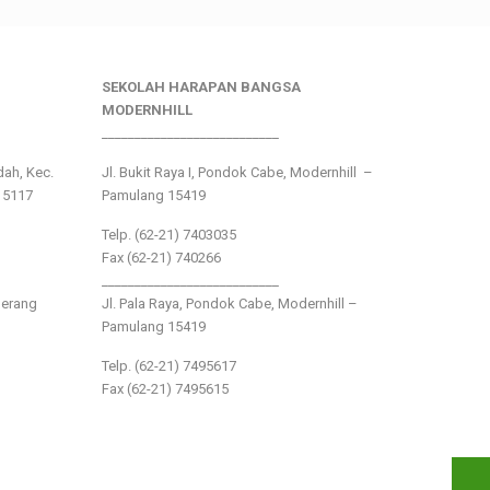
SEKOLAH HARAPAN BANGSA
MODERNHILL
___________________________
ndah, Kec.
Jl. Bukit Raya I, Pondok Cabe, Modernhill –
15117
Pamulang 15419
Telp. (62-21) 7403035
Fax (62-21) 740266
___________________________
gerang
Jl. Pala Raya, Pondok Cabe, Modernhill –
Pamulang 15419
Telp. (62-21) 7495617
Fax (62-21) 7495615