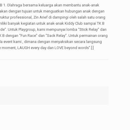
HB 1. Olahraga bersama keluarga akan membantu anak-anak
sanakan dengan tujuan untuk menguatkan hubungan anak dengan
ur professional, Zin Arief di dampingi oleh salah satu orang
iliki banyak kegiatan untuk anak-anak Kiddy Club sampai TK B
de”. Untuk Playgroup, kami mempunyai lomba “Stick Relay” dan
TK B dengan “Fun Race” dan “Sack Relay”. Untuk permainan orang
da event kami , dimana dengan menyaksikan secara langsung
ery moment, LAUGH every day dan LOVE beyond words”.[:]