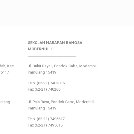
SEKOLAH HARAPAN BANGSA
MODERNHILL
___________________________
ndah, Kec.
Jl. Bukit Raya I, Pondok Cabe, Modernhill –
15117
Pamulang 15419
Telp. (62-21) 7403035
Fax (62-21) 740266
___________________________
gerang
Jl. Pala Raya, Pondok Cabe, Modernhill –
Pamulang 15419
Telp. (62-21) 7495617
Fax (62-21) 7495615