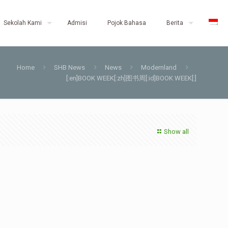
Sekolah Kami
Admisi
Pojok Bahasa
Berita
Home
SHB News
News
Modernland
[:en]BOOK WEEK[:zh]图书周[:id]BOOK WEEK[:]
Show all