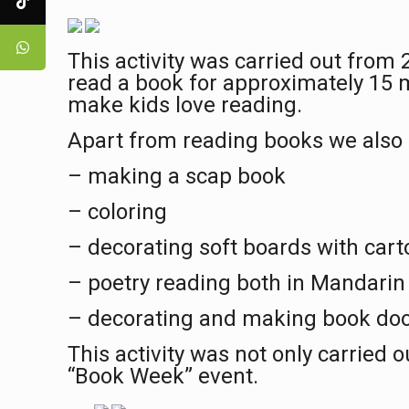
This activity
was
carried out from 
read a book for approximately 15
make kids
love reading.
Apart from reading books we also
– mak
ing a
scap book
– coloring
– decorat
ing
soft boards with car
– poetry reading both in Mandarin
– decorat
ing and
mak
ing
book doo
This activity was not only carried 
“Book Week” event.