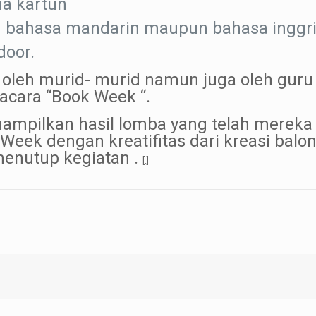
ma kartun
m bahasa mandarin maupun bahasa inggr
door.
 oleh murid- murid namun juga oleh guru –
acara “Book Week “.
nampilkan hasil lomba yang telah merek
Week dengan kreatifitas dari kreasi ba
enutup kegiatan .
[:]