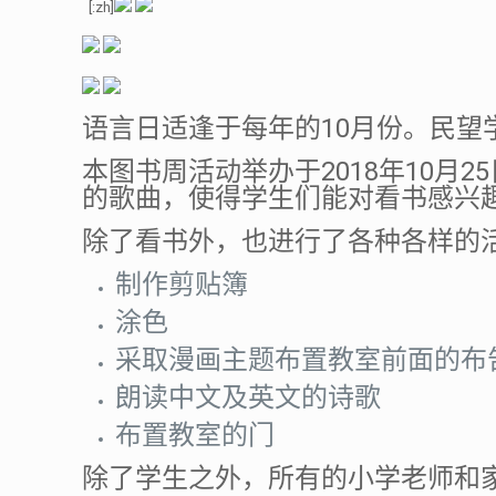
[:zh]
10
语言日适逢于每年的
月份。民望
2018
10
25
本图书周活动举办于
年
月
的歌曲，使得学生们能对看书感兴
除了看书外，也进行了各种各样的
制作剪贴簿
涂色
采取漫画主题布置教室前面的布
朗读中文及英文的诗歌
布置教室的门
除了学生之外，所有的小学老师和