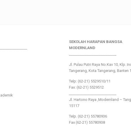
SEKOLAH HARAPAN BANGSA
________________
MODERNLAND
___________________________
Jl. Pulau Putri Raya No.Kav 10, Klp. I
Tangerang, Kota Tangerang, Banten 
Telp: (62-21) 5529510/11
Fax: (62-21) 5529512
___________________________
kademik
Jl. Hartono Raya ,Modernland – Tan
15117
Telp. (62-21) 55780936
Fax (62-21) 55780938