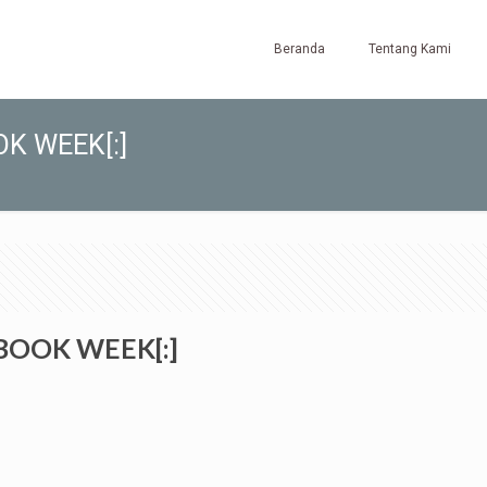
Beranda
Tentang Kami
OK WEEK[:]
BOOK WEEK[:]