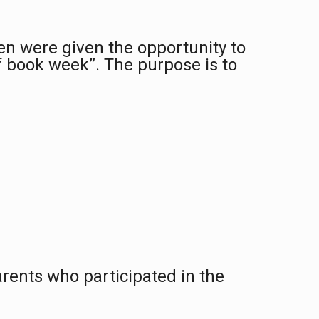
ren
were
given the opportunity to
f
book week”
. T
he
purpose is to
arents who participated in the