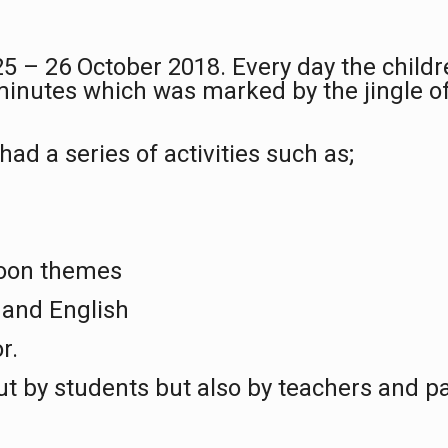
25 – 26 October 2018. Every day the child
 minutes which
was
marked by
the
j
ingle
o
 ha
d
a series of activities such as;
toon themes
 and English
r.
out by students but also by teachers and p