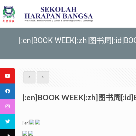
[:en]BOOK WEEK[:zh]图书周[:id]BO
[:en]BOOK WEEK[:zh]图书周[:id]
[:en]