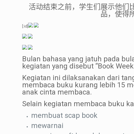
活动结束之前，学生们展示他们
品，使得
[:id]
Bulan bahasa yang jatuh pada bul
kegiatan yang disebut “Book Week 
Kegiatan ini dilaksanakan dari ta
membaca buku kurang lebih 15 men
anak cinta membaca.
Selain kegiatan membaca buku kam
membuat scap book
mewarnai