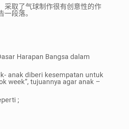
，采取了气球制作很有创意性的作
告一段落。
h Dasar Harapan Bangsa dalam
nak- anak diberi kesempatan untuk
ok week”, tujuannya agar anak –
erti ;