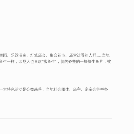
舞蹈、乐器演奏、灯笼庙会、集会花市、庙堂进香的人群……当地
鱼生一样，印尼人也喜欢“捞鱼生”，切的齐整的一块块生鱼片，被
。
一大特色活动是公益慈善，当地社会团体、庙宇、宗亲会等举办