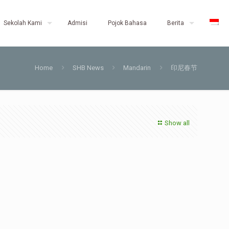
Sekolah Kami
Admisi
Pojok Bahasa
Berita
Home
SHB News
Mandarin
印尼春节
Show all