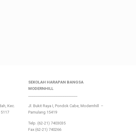
SEKOLAH HARAPAN BANGSA
MODERNHILL
___________________________
ndah, Kec.
Jl. Bukit Raya I, Pondok Cabe, Modernhill –
15117
Pamulang 15419
Telp. (62-21) 7403035
Fax (62-21) 740266
___________________________