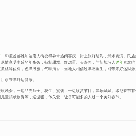
节
，印尼首都雅加达唐人街变得异常热闹喜庆，街上张灯结彩，武术表演、民族
，尽情享受丰盛的年夜饭，特制甜糕、红鸡蛋、长寿面，与新加坡人
过年
喜欢吃
黄瓜丝等佐料，色泽淡雅，气味清香，当地人相信过年吃鱼生，能带来好运财源
，祈求来年好运健康。
联欢晚会，一边品尝瓜子、花生、蜜饯，一边欣赏节目，其乐融融。印尼春节有
困儿童捐献物资等，送温暖，传关爱，让尽可能多的人过一个美好春节。