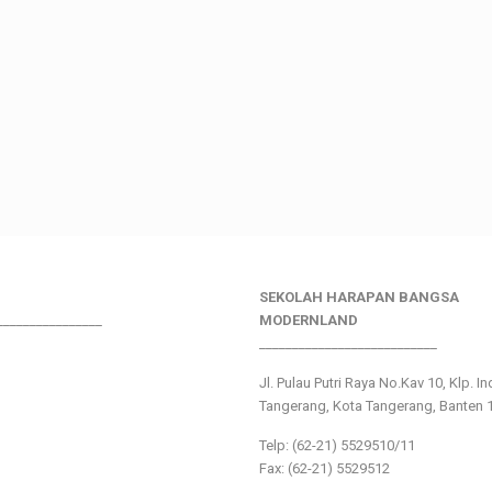
SEKOLAH HARAPAN BANGSA
________________
MODERNLAND
___________________________
Jl. Pulau Putri Raya No.Kav 10, Klp. I
Tangerang, Kota Tangerang, Banten 
Telp: (62-21) 5529510/11
Fax: (62-21) 5529512
___________________________