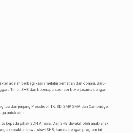
ter adalah berbagi kasih melalui perhatian dan donasi. Baru-
nggara Timur. SHB dan beberapa sponsor bekerjasama dengan
g tua dari jenjang Preschool, TK, SD, SMP, SMA dan Cambridge.
aga untuk amal.
arts kepada pihak SDN Amsila. Dari SHB diwakili oleh anak-anak
gan karakter siswa-siswi SHB, karena dengan program ini