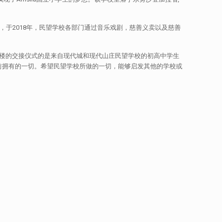
，于2018年，民望学校各部门通过音乐戏剧，慈善义卖以及慈善
校楼的交接仪式的是来自现代城和现代山庄民望学校的初高中学生
前拥有的一切。希望民望学校所做的一切，能够启发其他的学校或