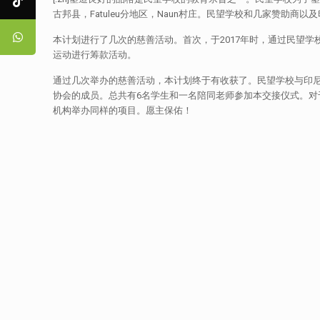
古邦县，Fatuleu分地区，Naun村庄。民望学校和几家赞助商以
本计划进行了几次的慈善活动。首次，于2017年时，通过民望
运动进行筹款活动。
通过几次举办的慈善活动，本计划终于有收获了。民望学校与印尼
协会的成员。总共有6名学生和一名陪同老师参加本交接仪式。
机构举办同样的项目。愿主保佑！