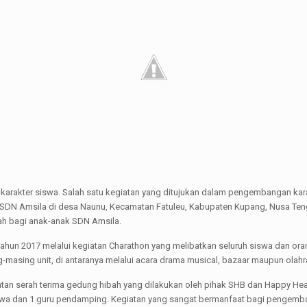
arakter siswa. Salah satu kegiatan yang ditujukan dalam pengembangan karak
 SDN Amsila di desa Naunu, Kecamatan Fatuleu, Kabupaten Kupang, Nusa Te
h bagi anak-anak SDN Amsila.
hun 2017 melalui kegiatan Charathon yang melibatkan seluruh siswa dan oran
-masing unit, di antaranya melalui acara drama musical, bazaar maupun olahr
giatan serah terima gedung hibah yang dilakukan oleh pihak SHB dan Happy He
wa dan 1 guru pendamping. Kegiatan yang sangat bermanfaat bagi pengemban