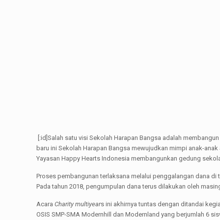
[:id]Salah satu visi Sekolah Harapan Bangsa adalah membangun k
baru ini Sekolah Harapan Bangsa mewujudkan mimpi anak-anak
Yayasan Happy Hearts Indonesia membangunkan gedung sekola
Proses pembangunan terlaksana melalui penggalangan dana di ta
Pada tahun 2018, pengumpulan dana terus dilakukan oleh masing
Acara
Charity multiyear
s ini akhirnya tuntas dengan ditandai ke
OSIS SMP-SMA Modernhill dan Modernland yang berjumlah 6 sis