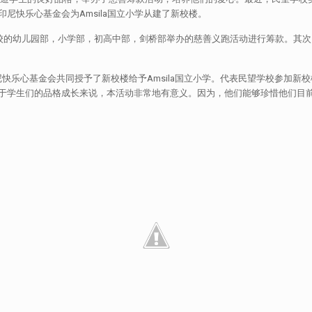
及印尼快乐心基金会为Amsila国立小学从建了新校楼。
学校的幼儿园部，小学部，初高中部，剑桥部举办的慈善义跑活动进行筹款。其次
快乐心基金会共同授予了新校楼给予Amsila国立小学。代表民望学校参加新
对于学生们的品格成长来说，本活动非常地有意义。因为，他们能够珍惜他们目